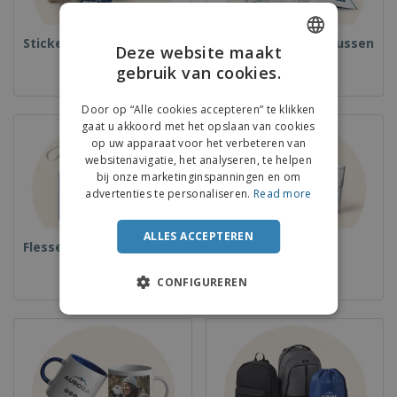
Stickers
Boeken en catalogussen
Deze website maakt
gebruik van cookies.
ENGLISH
FRENCH
Door op “Alle cookies accepteren” te klikken
gaat u akkoord met het opslaan van cookies
DUTCH
op uw apparaat voor het verbeteren van
websitenavigatie, het analyseren, te helpen
PORTUGUESE
bij onze marketinginspanningen en om
SPANISH
advertenties te personaliseren.
Read more
ITALIAN
ALLES ACCEPTEREN
Flessen
Kopjes
CONFIGUREREN