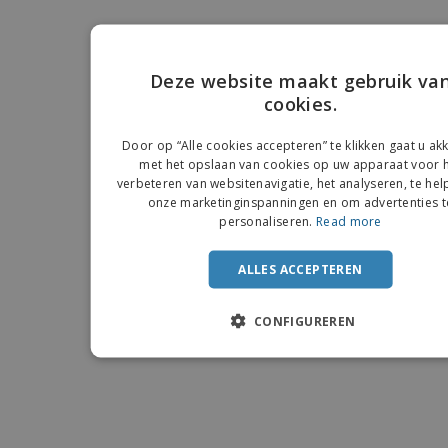
Deze website maakt gebruik va
cookies.
ENGLIS
FRENC
Door op “Alle cookies accepteren” te klikken gaat u a
met het opslaan van cookies op uw apparaat voor 
DUTCH
verbeteren van websitenavigatie, het analyseren, te hel
onze marketinginspanningen en om advertenties t
PORTU
personaliseren.
Read more
SPANIS
ALLES ACCEPTEREN
ITALIA
CONFIGUREREN