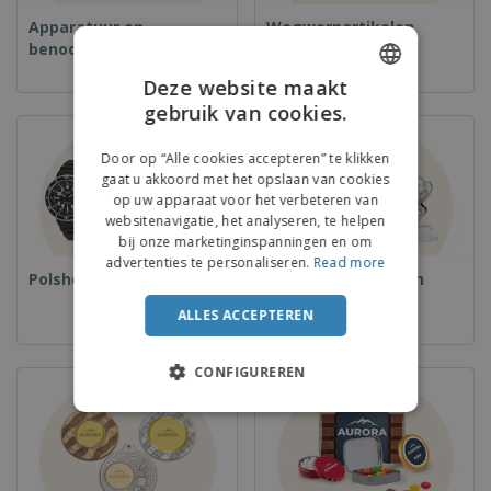
Apparatuur en
Wegwerpartikelen
benodigdheden voor
voedselservice
Deze website maakt
gebruik van cookies.
ENGLISH
FRENCH
Door op “Alle cookies accepteren” te klikken
gaat u akkoord met het opslaan van cookies
DUTCH
op uw apparaat voor het verbeteren van
websitenavigatie, het analyseren, te helpen
PORTUGUESE
bij onze marketinginspanningen en om
SPANISH
advertenties te personaliseren.
Read more
Polshorloges
Bekers en Trofeeën
ITALIAN
ALLES ACCEPTEREN
CONFIGUREREN