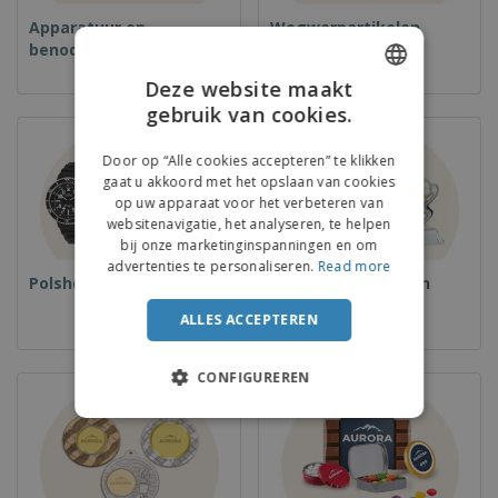
Apparatuur en
Wegwerpartikelen
benodigdheden voor
voedselservice
Deze website maakt
gebruik van cookies.
ENGLISH
FRENCH
Door op “Alle cookies accepteren” te klikken
gaat u akkoord met het opslaan van cookies
DUTCH
op uw apparaat voor het verbeteren van
websitenavigatie, het analyseren, te helpen
PORTUGUESE
bij onze marketinginspanningen en om
SPANISH
advertenties te personaliseren.
Read more
Polshorloges
Bekers en Trofeeën
ITALIAN
ALLES ACCEPTEREN
CONFIGUREREN