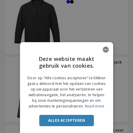
Deze website maakt
Result | Kinder softshell jack
gebruik van cookies.
ENGLISH
met capuchon
FRENCH
Door op “Alle cookies accepteren” te klikken
gaat u akkoord met het opslaan van cookies
DUTCH
op uw apparaat voor het verbeteren van
websitenavigatie, het analyseren, te helpen
PORTUGUESE
bij onze marketinginspanningen en om
SPANISH
advertenties te personaliseren.
Read more
ITALIAN
ALLES ACCEPTEREN
Result | Gewatteerde jas voor