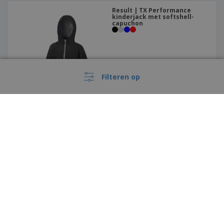
Result | TX Performance
kinderjack met softshell-
capuchon
Filteren op
Result | Gewatteerd jack voor
junioren/jeugd
›
België |
NL
(€ EUR )
Klokkenluiderskanaal