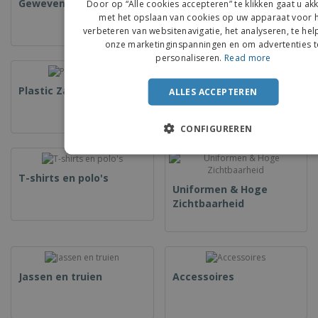
Geweven tassen
Papieren Zakken
Door op “Alle cookies accepteren” te klikken gaat u a
met het opslaan van cookies op uw apparaat voor 
DUTCH
verbeteren van websitenavigatie, het analyseren, te hel
onze marketinginspanningen en om advertenties t
PORTU
personaliseren.
Read more
SPANIS
Plastic Zakken
Sachet zakje
ALLES ACCEPTEREN
ITALIA
CONFIGUREREN
T-shirts en polo's
Uniformen & Hoge
Zichtbaarheid
Jassen en truien
Accessoires