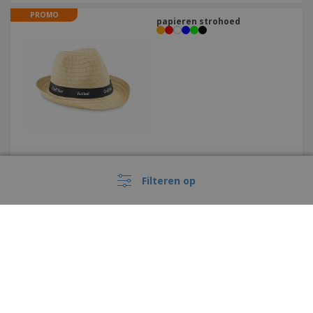
PROMO
papieren strohoed
PROMO
Filteren op
Omkeerbare hoed TRAVEL |
Omkeerbare muts
België |
NL