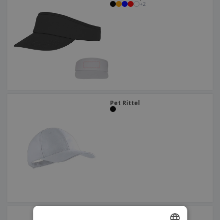
+
2
Pet Rittel
Omkeerbare Muts Nesy