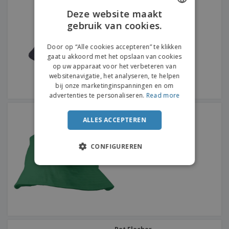
Deze website maakt
gebruik van cookies.
ENGLISH
FRENCH
Door op “Alle cookies accepteren” te klikken
gaat u akkoord met het opslaan van cookies
DUTCH
op uw apparaat voor het verbeteren van
websitenavigatie, het analyseren, te helpen
PORTUGUESE
bij onze marketinginspanningen en om
SPANISH
advertenties te personaliseren.
Read more
ITALIAN
Katoenen panama
ALLES ACCEPTEREN
CONFIGUREREN