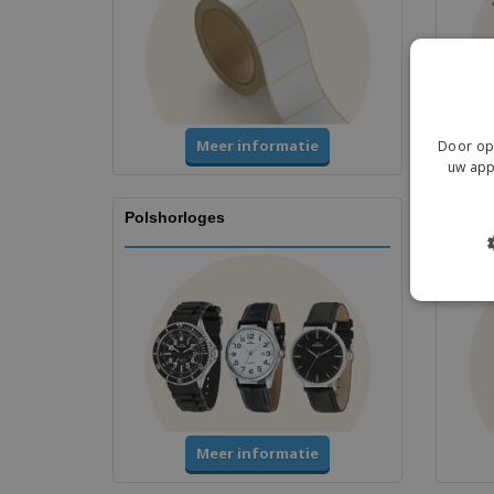
Meer informatie
Door op 
uw app
Polshorloges
Beker
Meer informatie