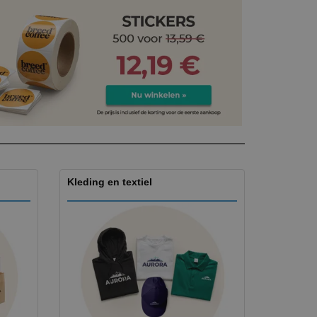
logische producten
ken en
alogussen
Kleding en textiel