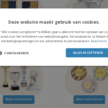
Deze website maakt gebruik van cookies.
ENGL
Meer informatie
Meer informatie
“Alle cookies accepteren” te klikken gaat u akkoord met het opslaan van c
FRE
araat voor het verbeteren van websitenavigatie, het analyseren, te helpen b
marketinginspanningen en om advertenties te personaliseren.
Read more
DUT
s en Trofeeën
Medailles
POR
ALLES ACCEPTEREN
CONFIGUREREN
SPAN
ITAL
Meer informatie
Meer informatie