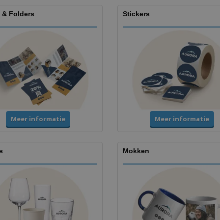
 & Folders
Stickers
Meer informatie
Meer informatie
s
Mokken