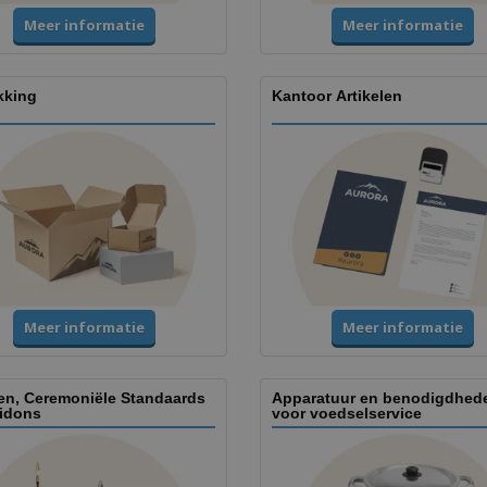
Meer informatie
Meer informatie
kking
Kantoor Artikelen
Meer informatie
Meer informatie
en, Ceremoniële Standaards
Apparatuur en benodigdhed
idons
voor voedselservice