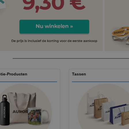
Posters
Eten en snoep
Eco
Boe
Koffers en rugzakken
Printeretiketten
cat
tie-Producten
Tassen