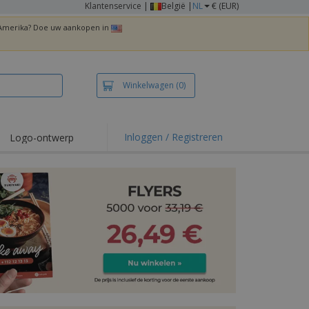
Klantenservice
|
België |
NL
€ (EUR)
n Amerika? Doe uw aankopen in
Winkelwagen
(0)
Inloggen / Registreren
Logo-ontwerp
 items en acties
irts en polo's
duurwerk
enactiviteiten
iswerken
zenddozen
ersonaliseerde
chenken