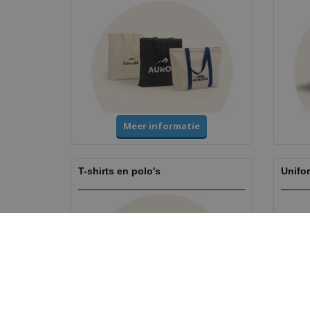
Meer informatie
T-shirts en polo's
Unifo