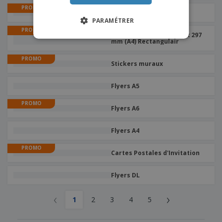
PROMO
Bâches
PARAMÉTRER
PROMO
Présentoir de table 210 x 297
mm (A4) Rectangulair
PROMO
Stickers muraux
Flyers A5
PROMO
Flyers A6
Flyers A4
PROMO
Cartes Postales d'Invitation
Flyers DL
‹
›
1
2
3
4
5