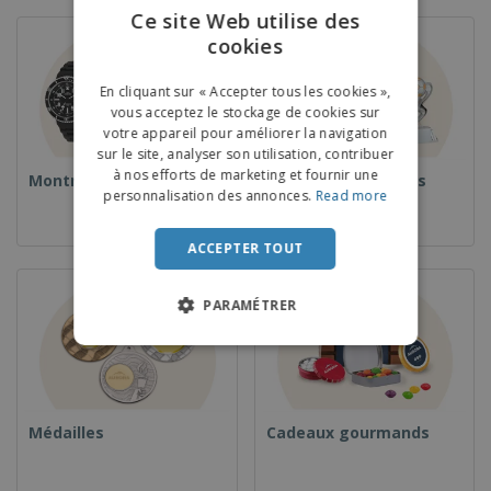
Ce site Web utilise des
cookies
ENGLISH
FRENCH
En cliquant sur « Accepter tous les cookies »,
vous acceptez le stockage de cookies sur
DUTCH
votre appareil pour améliorer la navigation
sur le site, analyser son utilisation, contribuer
PORTUGUESE
à nos efforts de marketing et fournir une
Montres
Coupes et Trophées
SPANISH
personnalisation des annonces.
Read more
ITALIAN
ACCEPTER TOUT
PARAMÉTRER
Médailles
Cadeaux gourmands