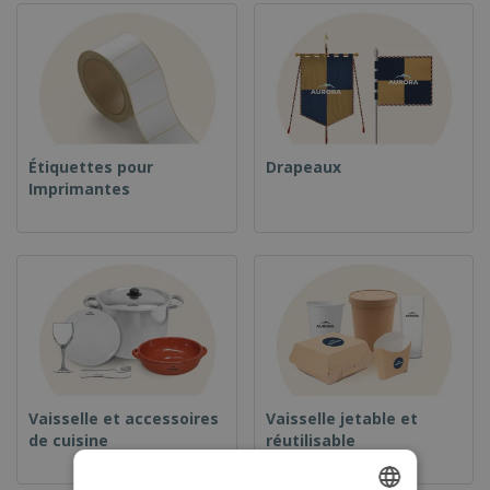
Étiquettes pour
Drapeaux
Imprimantes
Vaisselle et accessoires
Vaisselle jetable et
de cuisine
réutilisable