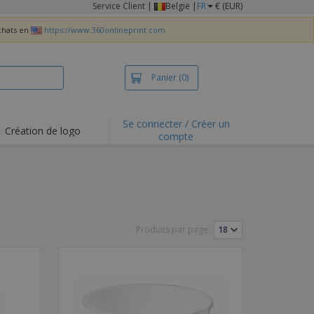
Service Client
|
België |
FR
€ (EUR)
achats en
https://www.360onlineprint.com
Panier
(0)
Se connecter / Créer un
Création de logo
compte
ualités et
motions
irts et polos
derie
vités de plein air
Produits par page:
e office
es d'expédition
eaux personalisés
uits écologiques