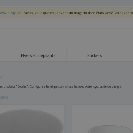
/www.bizay.be
. Saviez-vous que nous avons un magasin dans Etats-Unis? Faites vos 
Flyers et dépliants
Stickers
Act
Tendance
Nouveautés
pro
s
Roll-ups
Drapeaux
T-sh
Vaisselle et
Roll-ups
Bro
s produits "Boules". Configurez-les et personnalisez-les avec votre logo, texte ou design.
accessoires de cuisine
Vaisselle jetable et
Livraison à domicile
Acti
réutilisable
tat(s)
Autocollants, vinyles et
Montres
Hom
affiches
Sweatshirts
Coupes et Trophées
Boît
Exposants
Médailles
Cad
Affiches
Cadeaux gourmands
Prod