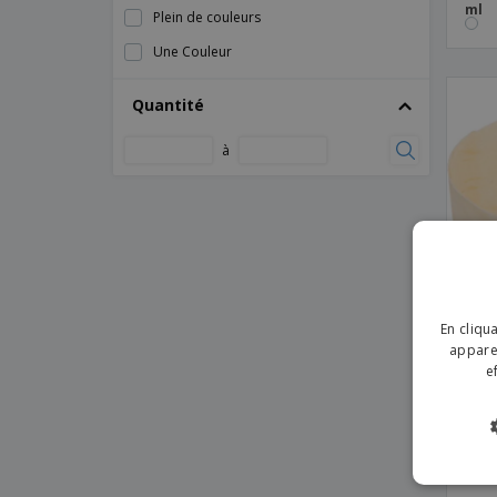
ml
Plein de couleurs
Gobelet rond en plastique transparent
Une Couleur
Mini Bols avec Couvercles "Bionic"
Bagasse Blanche
Quantité
Mini bols Areca
à
Petits Gobelets avec Couvercle PP Pack 50
Tasse blanche ronde en plastique
Tasse transparente ronde en plastique
Verre à carte froide générique
bols d'arec
En cliqu
apparei
e
Emba
en b