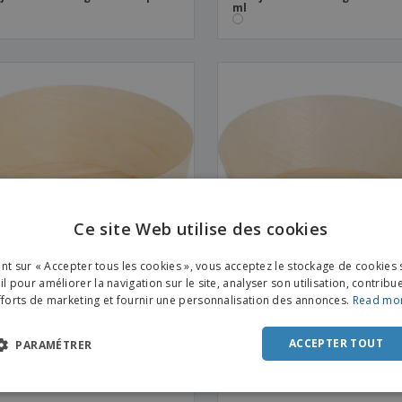
ml
Ce site Web utilise des cookies
ENGL
ant sur « Accepter tous les cookies », vous acceptez le stockage de cookies 
FRE
l pour améliorer la navigation sur le site, analyser son utilisation, contribu
fforts de marketing et fournir une personnalisation des annonces.
Read mo
DUT
llage de bol en écorce de pin
Emballage de bol en écorce d
ois
en bois
POR
ACCEPTER TOUT
PARAMÉTRER
SPAN
ITAL