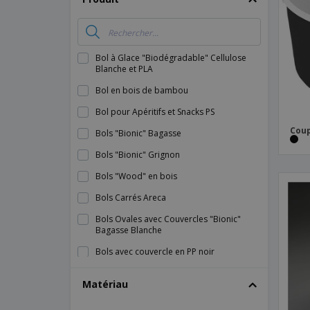
Magnets
Bâches
Bol à Glace "Biodégradable" Cellulose
Blanche et PLA
Bol en bois de bambou
Bol pour Apéritifs et Snacks PS
Coup
Bols "Bionic" Bagasse
Bols "Bionic" Grignon
Bols "Wood" en bois
Bols Carrés Areca
Bols Ovales avec Couvercles "Bionic"
Bagasse Blanche
Bols avec couvercle en PP noir
Bols carrés Bio Duro jetables jetables
Matériau
Bols carrés à grignons "Bionic"