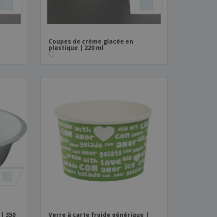
Coupes de crème glacée en
plastique | 220 ml
| 350
Verre à carte froide générique |