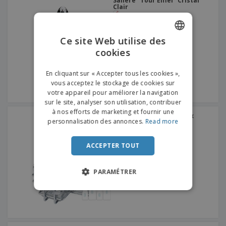
Salière "Tour Eiffel" Cristal
Clair
Ce site Web utilise des
cookies
ENGLISH
FRENCH
En cliquant sur « Accepter tous les cookies »,
vous acceptez le stockage de cookies sur
DUTCH
votre appareil pour améliorer la navigation
sur le site, analyser son utilisation, contribuer
PORTUGUESE
à nos efforts de marketing et fournir une
Set Huilier - 4 Pièces Inox
SPANISH
personnalisation des annonces.
Read more
ITALIAN
ACCEPTER TOUT
PARAMÉTRER