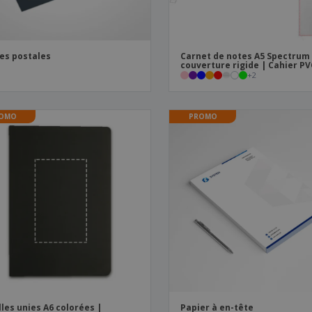
es postales
Carnet de notes A5 Spectrum
couverture rigide | Cahier PV
+
2
OMO
PROMO
lles unies A6 colorées |
Papier à en-tête