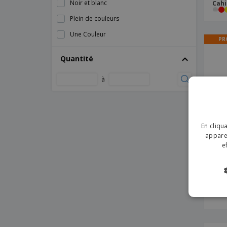
Noir et blanc
Cahi
Bloc-notes avec stylo et pense-bête
Plein de couleurs
Bloc-notes d'Aiguillage Médical
Une Couleur
PR
Bloc-notes de Brouillon
Quantité
Bloc-notes de Calcul
Bloc-notes de Liste de Contrôle
à
Bloc-notes de Liste de Tâches
Bloc-notes de Mémorandum
Bloc-notes de Planification
En cliqu
Hebdomadaire
apparei
e
Bloc-notes de Planification Mensuelle
Bloc-notes de Planification Quotidienne
Bloc-notes de Poche
A5 f
Cahi
Bloc-notes de l'Hôtel
Bloc-notes pour Achats
Bloc-notes pour Chambre d'Hôtes