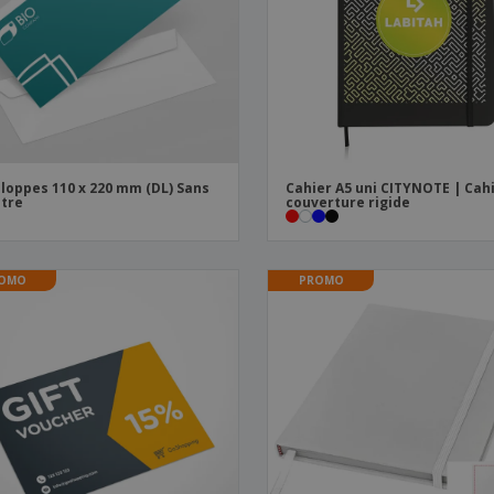
Sacs et accessoires de
Étiquettes pour
Livr
transport
Imprimantes
loppes 110 x 220 mm (DL) Sans
Cahier A5 uni CITYNOTE | Cah
tre
couverture rigide
OMO
PROMO