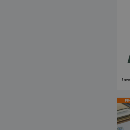
Bloc-notes pour Élections Politiques
Bloc-notes pour Enseignants
Bloc-notes pour Liste de Courses
Blocs d'Aiguillage Médical
Blocs d'Ordonnances Médicales
Blocs de Bureau d'Hôtel
Blocs de Commande de Restaurant
Blocs de Papier Quadrillé
Blocs de Papier Quadrillé pour
Enve
Graphiques
Blocs de Papier d'Ingénierie
PR
Brochures de Poche
Cahier
Cahier Cork
Cahier PVC