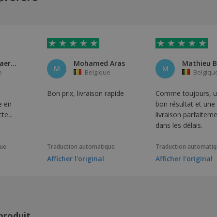
Dhr. Trippaers, Armand
Mohamed Aras
Mathieu B
M
M
e
Belgique
Belgiqu
Bon prix, livraison rapide
Comme toujours, u
e en
bon résultat et une
te...
livraison parfaitem
dans les délais.
que
Traduction automatique
Traduction automati
Afficher l'original
Afficher l'original
produit