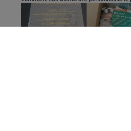
Cartes postales pour Noël
Communiqué de Presse
Copies en Couleur
Copies en Noir Et Blanc
En-Tête Personnel
En-Tête Professionnel
En-Tête de Lettre d'Affaires
Ensemble de bloc-notes de bureau
Enveloppe Cadeau Bon d'Acha
Enveloppes
COMMENT ÇA MARCHE
À PRO
Feuilles de Vente
Soumettez votre design
À prop
Utilisez nos modèles
Feuilles de commande
Feuilles pour Agenda
Feuilles pour Couverture