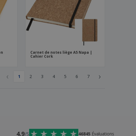
en
Carnet de notes liège A5 Napa |
Cahier Cork
‹
›
1
2
3
4
5
6
7
4.9
/5
46845
Évaluations