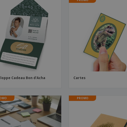
loppe Cadeau Bon d'Acha
Cartes
OMO
PROMO