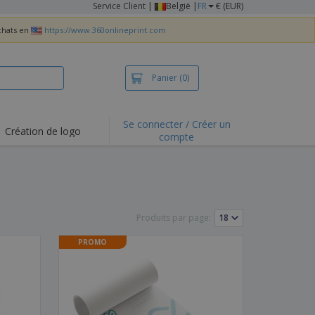
Service Client
|
België |
FR
€ (EUR)
achats en
https://www.360onlineprint.com
Panier
(0)
Se connecter / Créer un
Création de logo
compte
ualités et
motions
irts et polos
derie
Produits par page:
vités de plein air
PROMO
e office
es d'expédition
eaux personalisés
uits écologiques