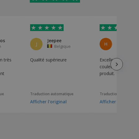
os
Jeepee
HERMAN
J
H
e
Belgique
Belgiqu
n très
Qualité supérieure
Excellente qualité, 
couleurs, très cont
ent
produit.
que
Traduction automatique
Traduction automati
Afficher l'original
Afficher l'original