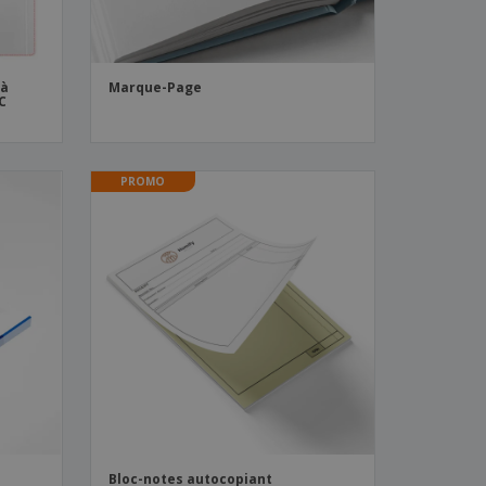
 à
Marque-Page
C
PROMO
Bloc-notes autocopiant