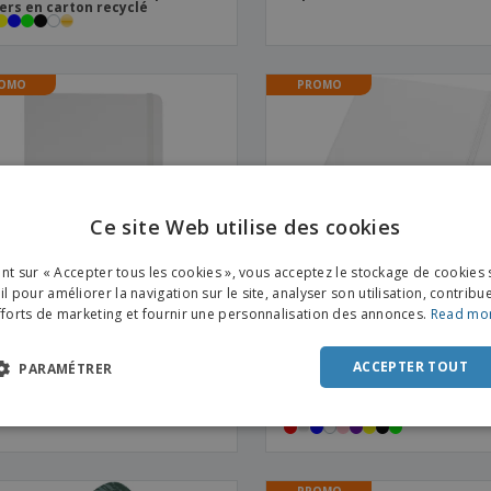
ers en carton recyclé
OMO
PROMO
Ce site Web utilise des cookies
ENGL
ant sur « Accepter tous les cookies », vous acceptez le stockage de cookies 
FRE
l pour améliorer la navigation sur le site, analyser son utilisation, contribu
fforts de marketing et fournir une personnalisation des annonces.
Read mo
DUT
POR
ACCEPTER TOUT
PARAMÉTRER
euilles simples avec poche |
Carnet de notes Classic form
SPAN
er
à couverture rigide | Carnet 
simili cuir
ITAL
PROMO