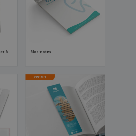
es et brochures
ier à
Bloc-notes
PROMO