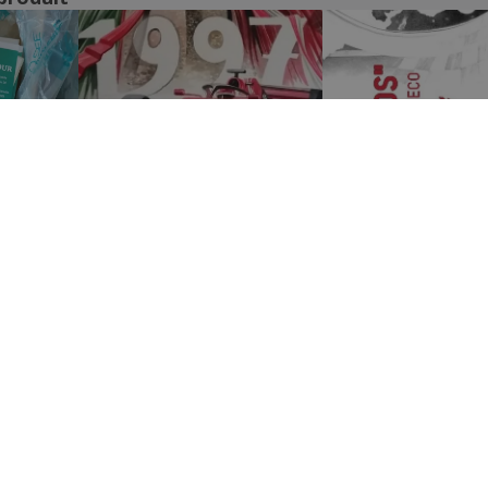
Afficher tous les avis
POS DE NOUS
SERVICE CLIENT
os de nous
Service Client
Mon compte
Gérer les commandes