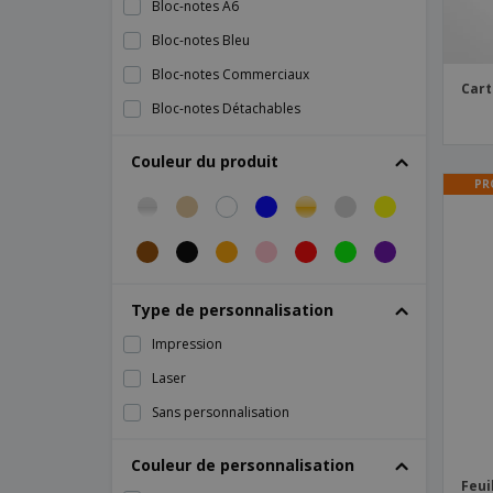
Bloc-notes A6
Bloc-notes Bleu
Bloc-notes Commerciaux
Cart
Bloc-notes Détachables
Bloc-notes Immobiliers
Couleur du produit
Bloc-notes Jaune
PR
Bloc-notes Médicaux
Bloc-notes Motivationnels
Bloc-notes Personnalisés
Type de personnalisation
Bloc-notes Personnalisés en Quantité
Impression
Bloc-notes Rose
Laser
Bloc-notes à Colorier
Sans personnalisation
Bloc-notes autocopiant
Bloc-notes avec Logo
Couleur de personnalisation
Bloc-notes avec stylo
Feui