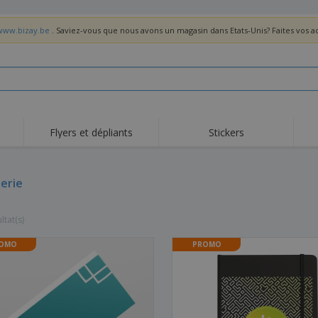
/www.bizay.be
. Saviez-vous que nous avons un magasin dans Etats-Unis? Faites vos 
Flyers et dépliants
Stickers
Act
Tendance
Nouveautés
pro
erie
Roll-ups
Drapeaux
T-sh
Vaisselle et
Roll-ups
Bro
accessoires de cuisine
ltat(s)
Vaisselle jetable et
Livraison à domicile
Acti
réutilisable
Autocollants, vinyles et
OMO
PROMO
Montres
Hom
affiches
Sweatshirts
Coupes et Trophées
Boît
Exposants
Médailles
Cad
Affiches
Cadeaux gourmands
Prod