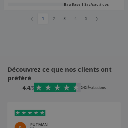
Bag Base | Sac/sac à dos
‹
›
1
2
3
4
5
Découvrez ce que nos clients ont
préféré
4.4
/5
242
Évaluations
PUTMAN
P