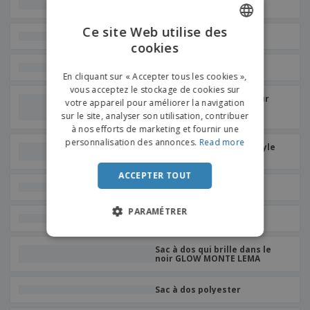
en coton
Ce site Web utilise des
Cartable
cookies
ENGLISH
Kimood | Cartable
FRENCH
En cliquant sur « Accepter tous les cookies »,
vous acceptez le stockage de cookies sur
DUTCH
pochette pour ordinateur
votre appareil pour améliorer la navigation
portable en néoprène
sur le site, analyser son utilisation, contribuer
PORTUGUESE
à nos efforts de marketing et fournir une
SPANISH
personnalisation des annonces.
Read more
Kimood | Sac à dos de style
urbain
ITALIAN
ACCEPTER TOUT
Sac banane HULABAG
PARAMÉTRER
Cartable
Sac à dos qui brille dans le
noir GLOW MONTE LEMA
Sac à dos polyester