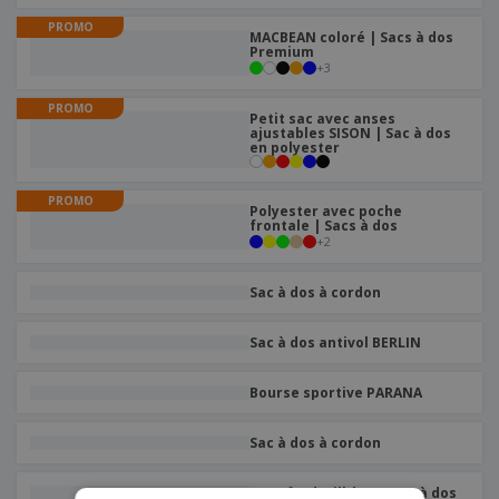
e
x
t
n
s
PROMO
p
e
e
MACBEAN coloré | Sacs à dos
d
E
o
Premium
m
l
e
m
+
3
s
e
s
b
b
a
n
u
a
PROMO
n
t
Petit sac avec anses
A
r
l
t
ajustables SISON | Sac à dos
s
c
e
en polyester
l
s
h
a
a
e
u
g
T
PROMO
t
e
Polyester avec poche
o
e
frontale | Sacs à dos
u
+
2
r
s
p
Se
l
a
connecter
Sac à dos à cordon
e
r
/ Créer un
s
T
compte
p
Sac à dos antivol BERLIN
h
r
è
o
m
Service
Bourse sportive PARANA
d
e
Client
u
i
Sac à dos à cordon
t
s
Westford Mill | Sac/sac à dos