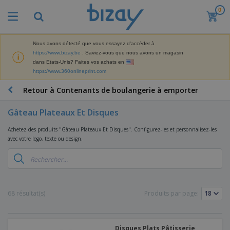
0
M
e
i
l
Nous avons détecté que vous essayez d'accéder à
M
l
https://www.bizay.be
. Saviez-vous que nous avons un magasin
a
e
dans Etats-Unis? Faites vos achats en
t
u
https://www.360onlineprint.com
é
r
P
r
e
r
Retour à Contenants de boulangerie à emporter
i
s
o
e
v
d
l
Gâteau Plateaux Et Disques
e
A
u
d
n
f
i
e
Achetez des produits "Gâteau Plateaux Et Disques". Configurez-les et personnalisez-les
t
f
t
M
avec votre logo, texte ou design.
e
i
s
a
F
s
c
P
r
o
h
r
k
u
a
o
e
r
g
m
S
t
n
e
o
a
68 résultat(s)
Produits par page:
i
i
s
t
c
n
t
e
i
s
g
u
t
V
o
r
E
ê
n
Disques Plats Pâtisserie