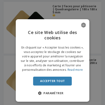
Carte 2 faces pour pâtisserie
| Quadrangulaire | 180 x 180 x
5 mm
Ce site Web utilise des
cookies
ENGLISH
FRENCH
En cliquant sur « Accepter tous les cookies »,
vous acceptez le stockage de cookies sur
DUTCH
votre appareil pour améliorer la navigation
Carte 2 faces pour pâtisserie
sur le site, analyser son utilisation, contribuer
PORTUGUESE
| Quadrangulaire | 200 x 200 x
à nos efforts de marketing et fournir une
5 mm
SPANISH
personnalisation des annonces.
Read more
ITALIAN
ACCEPTER TOUT
PARAMÉTRER