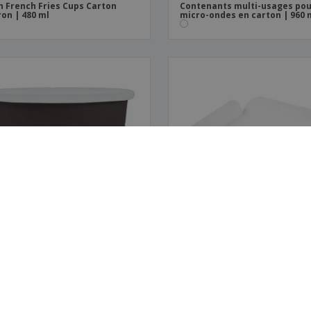
 French Fries Cups Carton
Contenants multi-usages po
on | 480 ml
micro-ondes en carton | 960 
tes Terrines en Carton | 60 ml
Plateau carré avec bords en
carton | 110 x 110 x 20 mm