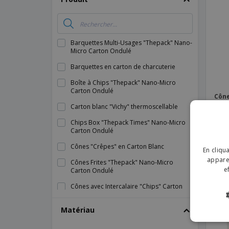
Magnets
Bâches
Barquettes Multi-Usages "Thepack" Nano-
Micro Carton Ondulé
Barquettes en carton de charcuterie
Boîte à Chips "Thepack" Nano-Micro
Carton Ondulé
Cône
gras
Carton blanc "Vichy" thermoscellable
Chips Box "Thepack Times" Nano-Micro
Carton Ondulé
Cônes "Crêpes" en Carton Blanc
En cliqu
apparei
Cônes Frites "Thepack" Nano-Micro
e
Carton Ondulé
Cônes avec Intercalaire "Chips" Carton
Blanc
Matériau
Cônes avec diviseur Kraft
Cônes en papier parchemin anti-gras