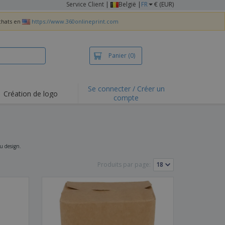
Service Client
|
België |
FR
€ (EUR)
achats en
https://www.360onlineprint.com
Panier
(0)
Se connecter / Créer un
Création de logo
compte
ualités et
motions
irts et polos
derie
ou design.
vités de plein air
Produits par page:
e office
es d'expédition
eaux personalisés
uits écologiques