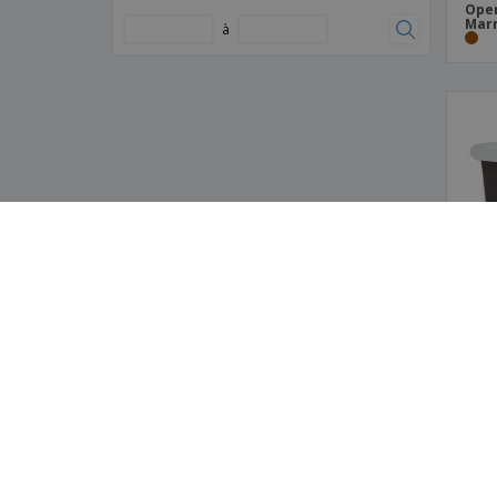
Open
Plateaux de Transport "Parole" Carton
Marr
à
Blanc
Plateaux montable sur carte
Support Triangulaire pour Pizza
"Thepack" Nano-Micro Carton Ondulé
Support à Pizza "Thepack" Nano-Micro
Carton Ondulé
Peti