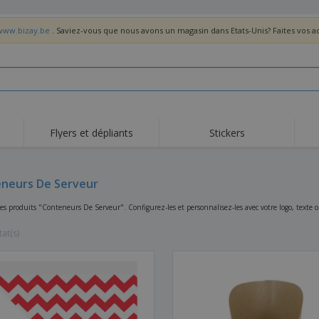
/www.bizay.be
. Saviez-vous que nous avons un magasin dans Etats-Unis? Faites vos 
Flyers et dépliants
Stickers
Act
Tendance
Nouveautés
pro
neurs De Serveur
Roll-ups
Drapeaux
T-sh
Vaisselle et
Roll-ups
Bro
es produits "Conteneurs De Serveur". Configurez-les et personnalisez-les avec votre logo, texte 
accessoires de cuisine
Vaisselle jetable et
Livraison à domicile
Acti
réutilisable
tat(s)
Autocollants, vinyles et
Montres
Hom
affiches
Sweatshirts
Coupes et Trophées
Boît
Exposants
Médailles
Cad
Affiches
Cadeaux gourmands
Prod