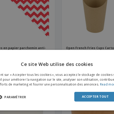
Sacs et accessoires de
Étiquettes pour
Livr
transport
Imprimantes
s en papier parchemin anti-
Open French Fries Cups Cart
 | 240 x 340 mm
Marron | 660 ml
Ce site Web utilise des cookies
ENGL
ant sur « Accepter tous les cookies », vous acceptez le stockage de cookies 
FRE
l pour améliorer la navigation sur le site, analyser son utilisation, contribu
fforts de marketing et fournir une personnalisation des annonces.
Read mo
DUT
POR
ACCEPTER TOUT
PARAMÉTRER
SPAN
ITAL