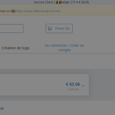
Service Client
|
België |
FR
€ (EUR)
achats en
https://www.360onlineprint.com
Panier
(0)
Se connecter / Créer un
Création de logo
compte
ualités et
motions
irts et polos
derie
vités de plein air
€ 63,06
€ 68,06
e office
es d'expédition
eaux personalisés
se
uits écologiques