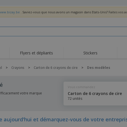
/www.bizay.be
. Saviez-vous que nous avons un magasin dans Etats-Unis? Faites vos 
Flyers et dépliants
Stickers
Act
Tendance
Nouveautés
pro
el
>
Crayons
>
Carton de 6 crayons de cire
>
Des modèles
Roll-ups
Drapeaux
T-sh
Vaisselle et
Roll-ups
Bro
sé
accessoires de cuisine
Vous commandez
Vaisselle jetable et
Livraison à domicile
Acti
réutilisable
efficacement votre marque
Carton de 6 crayons de cire
Autocollants, vinyles et
72 unités
Montres
Hom
affiches
Sweatshirts
Coupes et Trophées
Boît
Exposants
Médailles
Cad
 aujourd'hui et démarquez-vous de votre entrepri
Affiches
Cadeaux gourmands
Prod