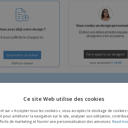
Sacs et accessoires de
Étiquettes pour
Livr
transport
Imprimantes
Vous voulez un design personnal
Vous avez déjà votre design ?
Entrez vos idées et notre équipe
designers s'en occupera.
Il vous suffit de le chargez ici.
Faire appel à un designer
Soumettre un fichier
pour seulement
€ 19,99
PDF/x1a Gratuit
Ce site Web utilise des cookies
ENGL
ant sur « Accepter tous les cookies », vous acceptez le stockage de cookies 
FRE
l pour améliorer la navigation sur le site, analyser son utilisation, contribu
TUIT
GRATUIT
fforts de marketing et fournir une personnalisation des annonces.
Read mo
DUT