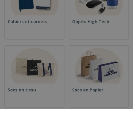
Cahiers et carnets
Objets High Tech
Sacs en tissu
Sacs en Papier