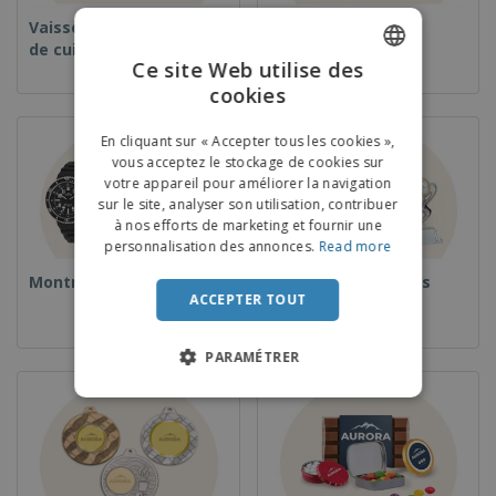
Vaisselle et accessoires
Vaisselle jetable et
de cuisine
réutilisable
Ce site Web utilise des
cookies
ENGLISH
FRENCH
En cliquant sur « Accepter tous les cookies »,
vous acceptez le stockage de cookies sur
DUTCH
votre appareil pour améliorer la navigation
sur le site, analyser son utilisation, contribuer
PORTUGUESE
à nos efforts de marketing et fournir une
SPANISH
personnalisation des annonces.
Read more
Montres
Coupes et Trophées
ITALIAN
ACCEPTER TOUT
PARAMÉTRER