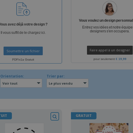
Sacs et accessoires de
Étiquettes pour
Livr
transport
Imprimantes
Vous voulez un design personnal
Vous avez déjà votre design ?
Entrez vos idées et notre équipe
designers s'en occupera.
Il vous suffit de le chargez ici.
Faire appel à un designer
Soumettre un fichier
pour seulement
€ 19,99
PDF/x1a Gratuit
Orientation:
Trier par:
Voir tout
Le plus vendu
TUIT
GRATUIT