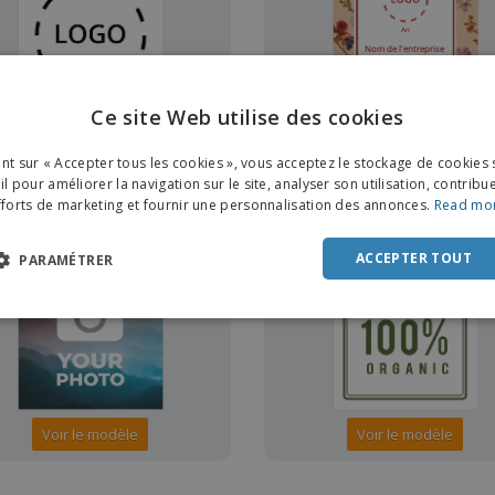
Ce site Web utilise des cookies
Voir le modèle
Voir le modèle
ENGL
ant sur « Accepter tous les cookies », vous acceptez le stockage de cookies 
FRE
l pour améliorer la navigation sur le site, analyser son utilisation, contribu
fforts de marketing et fournir une personnalisation des annonces.
Read mo
DUT
TUIT
GRATUIT
POR
ACCEPTER TOUT
PARAMÉTRER
SPAN
ITAL
Voir le modèle
Voir le modèle