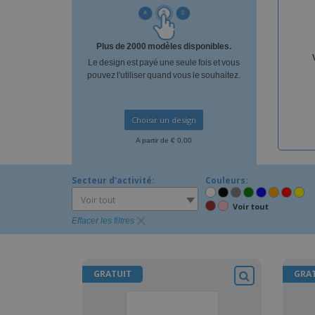
Magnets
Bâches
Plus de 2000 modèles disponibles.
Le design est payé une seule fois et vous
pouvez l'utiliser quand vous le souhaitez.
Choisir un design
A partir de € 0,00
Secteur d'activité:
Couleurs:
Voir tout
Voir tout
Effacer les filtres
GRATUIT
GRA