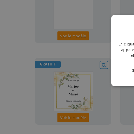
Voir le modèle
En cliqu
apparei
e
GRATUIT
GRA
Voir le modèle