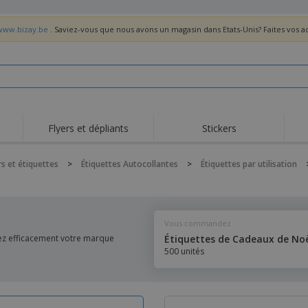
/www.bizay.be
. Saviez-vous que nous avons un magasin dans Etats-Unis? Faites vos 
Flyers et dépliants
Stickers
Act
Tendance
Nouveautés
pro
rs et étiquettes
>
Étiquettes Autocollantes
>
Étiquettes par utilisation
Roll-ups
Drapeaux
T-sh
Vaisselle et
Roll-ups
Bro
accessoires de cuisine
Vaisselle jetable et
Livraison à domicile
Acti
Vous commandez
réutilisable
Autocollants, vinyles et
ez efficacement votre marque
Étiquettes de Cadeaux de No
Montres
Hom
affiches
500 unités
Sweatshirts
Coupes et Trophées
Boît
Exposants
Médailles
Cad
Affiches
Cadeaux gourmands
Prod