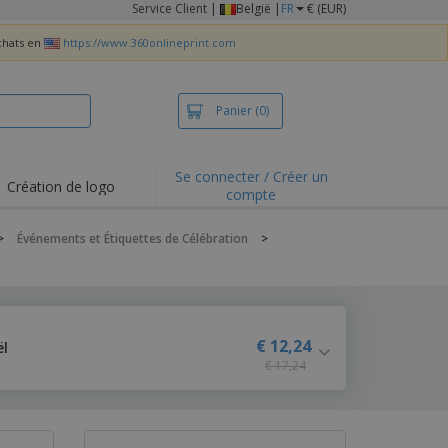
Service Client
|
België |
FR
€ (EUR)
achats en
https://www.360onlineprint.com
Panier
(0)
Se connecter / Créer un
Création de logo
compte
ualités et
motions
>
Événements et Étiquettes de Célébration
>
irts et polos
derie
vités de plein air
€ 12,24
ël
e office
€ 17,24
es d'expédition
eaux personalisés
uits écologiques