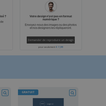
es et brochures
isé ?
Votre design n'est pas en format
numérique ?
 de
Envoyez-nous des images ou des photos
et nos designers les répliqueront.
Demander de reproduire un design
pour seulement
€ 7,99
GRATUIT