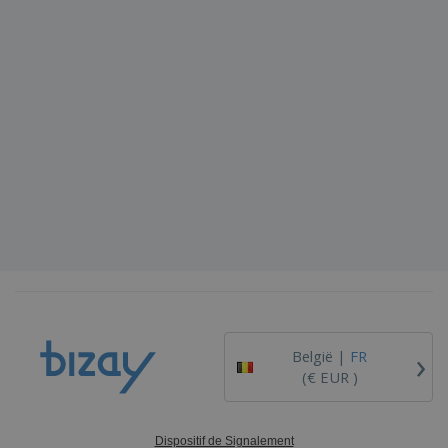
›
België |
FR
(€ EUR )
Dispositif de Signalement