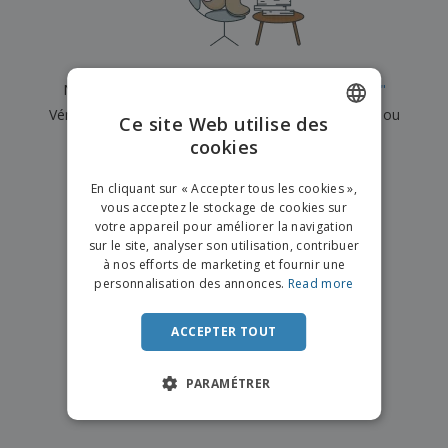
e
x
t
n
s
p
e
e
d
E
o
m
l
e
m
s
e
s
b
b
a
n
Nous n'avons actuellement aucun résultat pour
"
"
u
a
n
t
A
r
Vérifiez que vous l'avez correctement orthographié ou
l
t
s
Ce site Web utilise des
c
e
l
s
recherchez un autre terme.
cookies
ENGLISH
h
a
a
e
u
g
×
T
FRENCH
t
effacer la recherche
e
En cliquant sur « Accepter tous les cookies »,
o
e
vous acceptez le stockage de cookies sur
u
DUTCH
r
votre appareil pour améliorer la navigation
s
p
Se
sur le site, analyser son utilisation, contribuer
PORTUGUESE
l
a
connecter
à nos efforts de marketing et fournir une
e
r
/ Créer un
SPANISH
personnalisation des annonces.
Read more
s
T
compte
p
h
ITALIAN
r
è
ACCEPTER TOUT
o
m
Service
d
e
Client
u
PARAMÉTRER
i
t
s