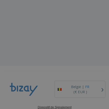
›
België |
FR
(€ EUR )
Dispositif de Signalement