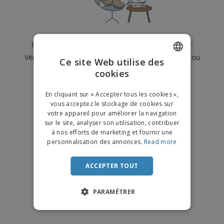
e
x
t
n
s
p
e
e
d
E
o
m
l
e
m
s
e
s
b
b
a
n
Nous n'avons actuellement aucun résultat pour
"
"
u
a
n
t
A
r
Vérifiez que vous l'avez correctement orthographié ou
l
t
s
Ce site Web utilise des
c
e
l
s
recherchez un autre terme.
cookies
ENGLISH
h
a
a
e
u
g
×
T
FRENCH
t
effacer la recherche
e
En cliquant sur « Accepter tous les cookies »,
o
e
vous acceptez le stockage de cookies sur
u
DUTCH
r
votre appareil pour améliorer la navigation
s
p
Se
sur le site, analyser son utilisation, contribuer
PORTUGUESE
l
a
connecter
à nos efforts de marketing et fournir une
e
r
/ Créer un
SPANISH
personnalisation des annonces.
Read more
s
T
compte
p
h
ITALIAN
r
è
ACCEPTER TOUT
o
m
Service
d
e
Client
u
PARAMÉTRER
i
t
s