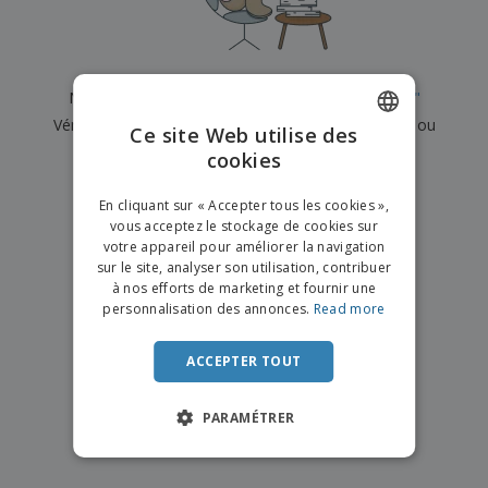
e
x
t
n
s
p
e
e
d
E
o
m
l
e
m
s
e
s
b
b
a
n
Nous n'avons actuellement aucun résultat pour
"
"
u
a
n
t
A
r
Vérifiez que vous l'avez correctement orthographié ou
l
t
s
Ce site Web utilise des
c
e
l
s
recherchez un autre terme.
cookies
ENGLISH
h
a
a
e
u
g
×
T
FRENCH
t
effacer la recherche
e
En cliquant sur « Accepter tous les cookies »,
o
e
vous acceptez le stockage de cookies sur
u
DUTCH
r
votre appareil pour améliorer la navigation
s
p
Se
sur le site, analyser son utilisation, contribuer
PORTUGUESE
l
a
connecter
à nos efforts de marketing et fournir une
e
r
/ Créer un
SPANISH
personnalisation des annonces.
Read more
s
T
compte
p
h
ITALIAN
r
è
ACCEPTER TOUT
o
m
Service
d
e
Client
u
PARAMÉTRER
i
t
s