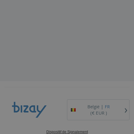
›
België |
FR
(€ EUR )
Dispositif de Signalement