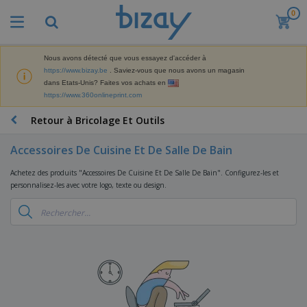
0
M
e
i
l
Nous avons détecté que vous essayez d'accéder à
M
l
https://www.bizay.be
. Saviez-vous que nous avons un magasin
a
e
dans Etats-Unis? Faites vos achats en
t
u
https://www.360onlineprint.com
é
r
P
r
e
r
Retour à Bricolage Et Outils
i
s
o
e
v
d
l
Accessoires De Cuisine Et De Salle De Bain
e
A
u
d
n
f
i
e
Achetez des produits "Accessoires De Cuisine Et De Salle De Bain". Configurez-les et
t
f
t
M
personnalisez-les avec votre logo, texte ou design.
e
i
s
a
F
s
c
P
r
o
h
r
k
u
a
o
e
r
g
m
S
t
n
e
o
a
i
i
s
t
c
n
t
e
i
s
g
u
t
V
o
r
E
ê
n