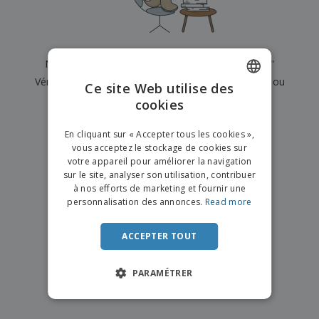
e
x
t
n
s
p
e
e
d
E
o
m
l
e
m
s
e
s
b
b
a
n
Nous n'avons actuellement aucun résultat pour
"
"
u
a
n
t
A
r
Vérifiez que vous l'avez correctement orthographié ou
l
t
s
Ce site Web utilise des
c
e
l
s
recherchez un autre terme.
cookies
ENGLISH
h
a
a
e
u
g
×
T
FRENCH
t
effacer la recherche
e
En cliquant sur « Accepter tous les cookies »,
o
e
vous acceptez le stockage de cookies sur
u
DUTCH
r
votre appareil pour améliorer la navigation
s
p
Se
sur le site, analyser son utilisation, contribuer
PORTUGUESE
l
a
connecter
à nos efforts de marketing et fournir une
e
r
/ Créer un
SPANISH
personnalisation des annonces.
Read more
s
T
compte
p
h
ITALIAN
r
è
ACCEPTER TOUT
o
m
Service
d
e
Client
u
PARAMÉTRER
i
t
s