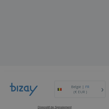
›
België |
FR
(€ EUR )
Dispositif de Signalement