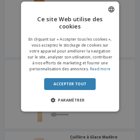
Ce site Web utilise des
cookies
ENGLISH
FRENCH
En cliquant sur « Accepter tous les cookies »,
vous acceptez le stockage de cookies sur
DUTCH
votre appareil pour améliorer la navigation
sur le site, analyser son utilisation, contribuer
PORTUGUESE
à nos efforts de marketing et fournir une
cuillères en bambou
SPANISH
personnalisation des annonces.
Read more
ITALIAN
ACCEPTER TOUT
PARAMÉTRER
Cuillère à Glace Madère