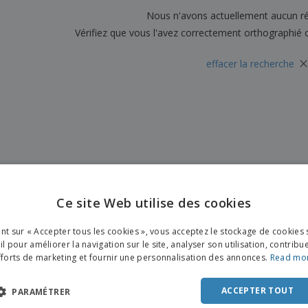
Sacs et accessoires de
Étiquettes pour
Nous n'avons actuellement aucun ré
Livr
transport
Imprimantes
Vérifiez que vous l'avez correctement orthographié 
×
effacer la recherche
Ce site Web utilise des cookies
ENGL
ant sur « Accepter tous les cookies », vous acceptez le stockage de cookies 
FRE
l pour améliorer la navigation sur le site, analyser son utilisation, contribu
fforts de marketing et fournir une personnalisation des annonces.
Read mo
DUT
POR
ACCEPTER TOUT
PARAMÉTRER