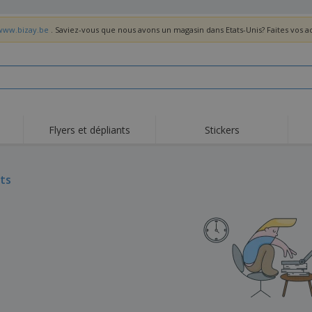
/www.bizay.be
. Saviez-vous que nous avons un magasin dans Etats-Unis? Faites vos 
Flyers et dépliants
Stickers
Act
Tendance
Nouveautés
pro
ts
Roll-ups
Drapeaux
T-sh
Vaisselle et
Roll-ups
Bro
accessoires de cuisine
Vaisselle jetable et
Livraison à domicile
Acti
réutilisable
Autocollants, vinyles et
Montres
Hom
affiches
Sweatshirts
Coupes et Trophées
Boît
Exposants
Médailles
Cad
Affiches
Cadeaux gourmands
Prod