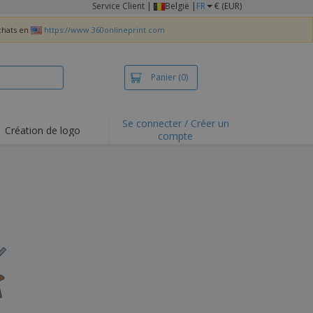
Service Client
|
België |
FR
€ (EUR)
achats en
https://www.360onlineprint.com
Panier
(0)
Se connecter / Créer un
Création de logo
compte
ualités et
motions
irts et polos
derie
vités de plein air
e office
es d'expédition
eaux personalisés
uits écologiques