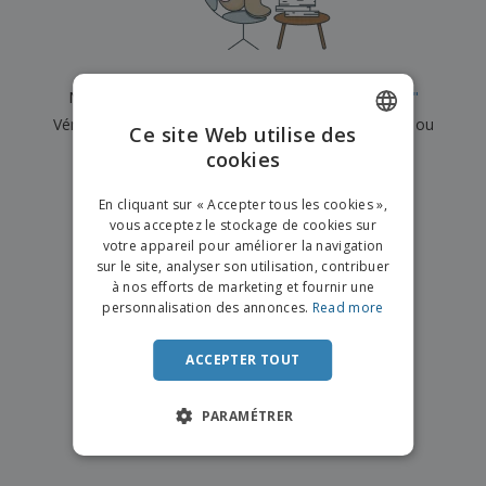
e
x
t
n
s
p
e
e
d
E
o
m
l
e
m
s
e
s
b
b
a
n
Nous n'avons actuellement aucun résultat pour
"
"
u
a
n
t
A
r
Vérifiez que vous l'avez correctement orthographié ou
l
t
s
Ce site Web utilise des
c
e
l
s
recherchez un autre terme.
cookies
ENGLISH
h
a
a
e
u
g
×
T
FRENCH
t
effacer la recherche
e
En cliquant sur « Accepter tous les cookies »,
o
e
vous acceptez le stockage de cookies sur
u
DUTCH
r
votre appareil pour améliorer la navigation
s
p
Se
sur le site, analyser son utilisation, contribuer
PORTUGUESE
l
a
connecter
à nos efforts de marketing et fournir une
e
r
/ Créer un
SPANISH
personnalisation des annonces.
Read more
s
T
compte
p
h
ITALIAN
r
è
ACCEPTER TOUT
o
m
Service
d
e
Client
u
PARAMÉTRER
i
t
s