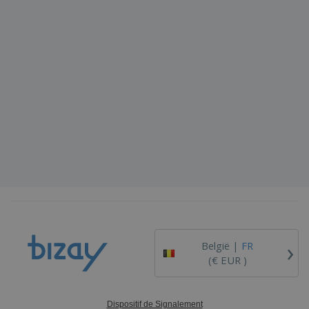
›
België |
FR
(€ EUR )
Dispositif de Signalement