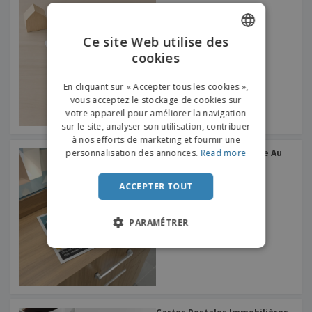
Ce site Web utilise des
cookies
ENGLISH
FRENCH
En cliquant sur « Accepter tous les cookies »,
vous acceptez le stockage de cookies sur
DUTCH
votre appareil pour améliorer la navigation
sur le site, analyser son utilisation, contribuer
PORTUGUESE
à nos efforts de marketing et fournir une
SPANISH
personnalisation des annonces.
Read more
Cartes Postales de Vente Au
Détail
ITALIAN
ACCEPTER TOUT
PARAMÉTRER