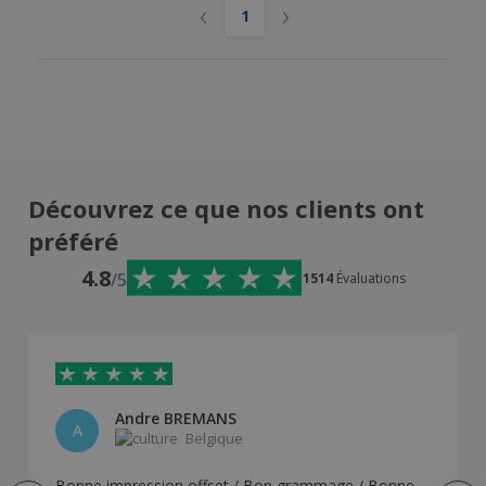
‹
›
1
Découvrez ce que nos clients ont
préféré
4.8
/5
1514
Évaluations
Andre BREMANS
A
Belgique
Bonne impression offset / Bon grammage / Bonne