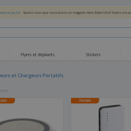
/www.bizay.be
. Saviez-vous que nous avons un magasin dans Etats-Unis? Faites vos 
Flyers et dépliants
Stickers
Act
Tendance
Nouveautés
pro
eurs et Chargeurs Portatifs
Roll-ups
Drapeaux
T-sh
Vaisselle et
Roll-ups
Bro
accessoires de cuisine
tat(s)
Vaisselle jetable et
Livraison à domicile
Acti
réutilisable
Autocollants, vinyles et
OMO
PROMO
Montres
Hom
affiches
Sweatshirts
Coupes et Trophées
Boît
Exposants
Médailles
Cad
Affiches
Cadeaux gourmands
Prod