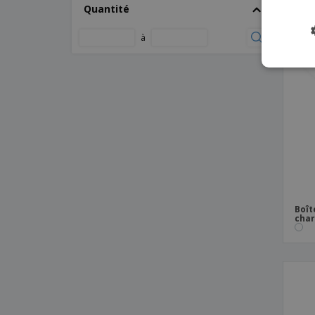
10W
Quantité
Chargeur solaire ABS et aluminium
à
Coffret stérilisateur UV avec chargeur
sans fil rapide BACTOUT
Du monde à l'UE. 3 pôles
Ensemble de câbles de charge 4 en 1
Grand briquet USB
Jeu de câbles en alliage d'aluminium
Organisateur de bureau en bambou
Chargeur sans fil 5W
Pocket Powerbank 5 000 mAh avec câbles
Boît
intégrés
char
Porte-stylo en liège et chargeur sans fil
5W
Powerbank de poche haute densité 10
000 mAh
Powerbank en aluminium 18 W 10 000
mAh PD