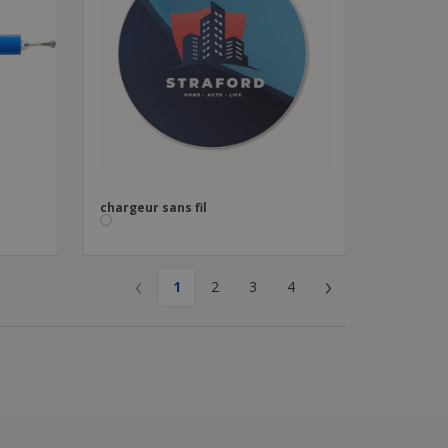
chargeur sans fil
‹
›
1
2
3
4