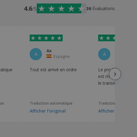
4.6
/5
36
Évaluations
Ax
A
A
Espagne
Brésil
ratique
Tout est arrivé en ordre
Le produit est arrivé
est maintenant te
le transmettre aux c
que
Traduction automatique
Traduction automati
Afficher l'original
Afficher l'original