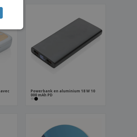
CH
TUGUESE
ISH
IAN
 avec
Powerbank en aluminium 18 W 10
000 mAh PD