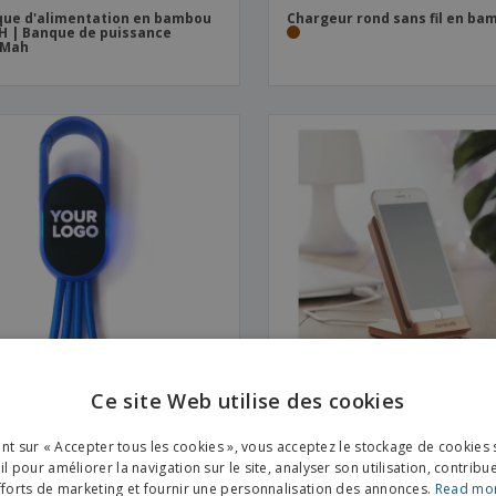
ue d'alimentation en bambou
Chargeur rond sans fil en ba
H | Banque de puissance
0Mah
Ce site Web utilise des cookies
ENGL
mble de câbles de charge 4 en
Support de charge sans fil en
bambou
ant sur « Accepter tous les cookies », vous acceptez le stockage de cookies 
FRE
l pour améliorer la navigation sur le site, analyser son utilisation, contribu
fforts de marketing et fournir une personnalisation des annonces.
Read mo