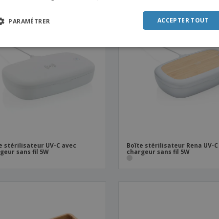
DUT
POR
ACCEPTER TOUT
PARAMÉTRER
SPAN
ITAL
e stérilisateur UV-C avec
Boîte stérilisateur Rena UV-C
geur sans fil 5W
chargeur sans fil 5W