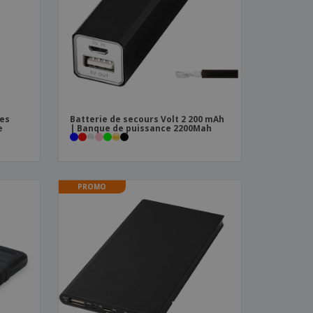
es et brochures
ies
Batterie de secours Volt 2 200 mAh
e
| Banque de puissance 2200Mah
PROMO