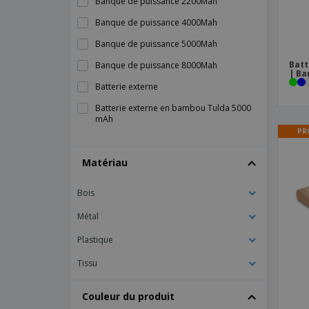
Banque de puissance 2200Mah
Banque de puissance 4000Mah
Banque de puissance 5000Mah
Batt
Banque de puissance 8000Mah
| Ba
Batterie externe
Batterie externe en bambou Tulda 5000
mAh
PR
Batterie externe sans fil
Matériau
Batterie portable 4 000 mAh MARCET
Batterie portable 7 200 mAh NOBEL
Bois
Batterie portable KOHN 5000mah
Métal
Batterie portable avec chargeur sans fil 5
000 mAh FITCH
Plastique
Batterie portable et chargeur sans fil
Tissu
CASSINI
Boîte de stérilisation UV Strey avec
Couleur du produit
chargement sans fil