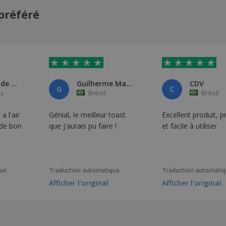
préféré
Werken in de Regio
Guilherme Marques de Pinho Tav
CDV
G
C
as
Brésil
Brésil
a l'air
Génial, le meilleur toast
Excellent produit, p
 de bon
que j'aurais pu faire !
et facile à utiliser
que
Traduction automatique
Traduction automati
Afficher l'original
Afficher l'original