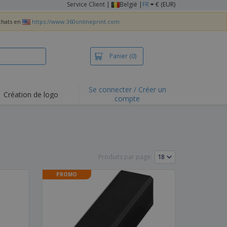
Service Client
|
België |
FR
€ (EUR)
achats en
https://www.360onlineprint.com
Panier
(0)
Se connecter / Créer un
Création de logo
compte
ualités et
motions
irts et polos
derie
Produits par page:
vités de plein air
PROMO
e office
es d'expédition
eaux personalisés
uits écologiques