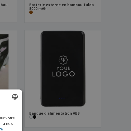
mbou
Batterie externe en bambou Tulda
5000 mAh
ISH
Banque d'alimentation ABS
sur votre
NCH
er à nos
re