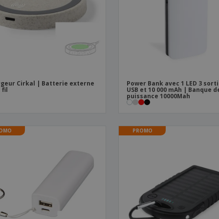
Sacs et accessoires de
Étiquettes pour
Livr
transport
Imprimantes
geur Cirkal | Batterie externe
Power Bank avec 1 LED 3 sort
fil
USB et 10 000 mAh | Banque d
puissance 10000Mah
OMO
PROMO