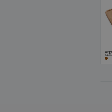
Powerbank porte-clés 1000mAh
Powerbank sans fil 10 000 mAh à charge
rapide 10 W avec PD
Sans chargeur paille de blé/ABS
Support chargeur paille de blé/ABS
Support de charge sans fil en bambou
Tapis de recharge sans fil
Orga
bamb
Tapis de souris Air avec chargement sans
fil 5W et USB
chargeur en bambou
chargeur sans fil
petit chargeur sans fil
porte-stylo chargeur sans fil