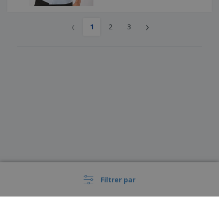
‹
›
1
2
3
Filtrer par