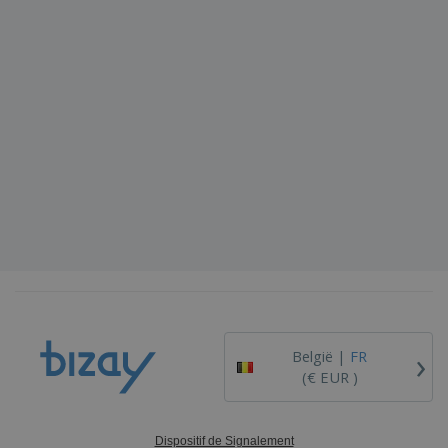
›
België |
FR
(€ EUR )
Dispositif de Signalement