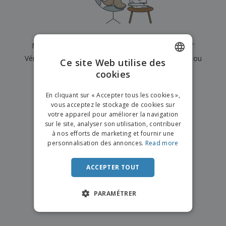
e
x
t
n
s
p
e
e
d
E
o
m
l
e
m
s
e
s
b
b
a
n
Nous n'avons actuellement aucun résultat pour
"
"
u
a
n
t
A
r
Vérifiez que vous l'avez correctement orthographié ou
l
t
s
Ce site Web utilise des
c
e
l
s
recherchez un autre terme.
cookies
ENGLISH
h
a
a
e
u
g
×
T
FRENCH
t
effacer la recherche
e
En cliquant sur « Accepter tous les cookies »,
o
e
vous acceptez le stockage de cookies sur
u
DUTCH
r
votre appareil pour améliorer la navigation
s
p
Se
sur le site, analyser son utilisation, contribuer
PORTUGUESE
l
a
connecter
à nos efforts de marketing et fournir une
e
r
/ Créer un
SPANISH
personnalisation des annonces.
Read more
s
T
compte
p
h
ITALIAN
r
è
ACCEPTER TOUT
o
m
Service
d
e
Client
u
PARAMÉTRER
i
t
s