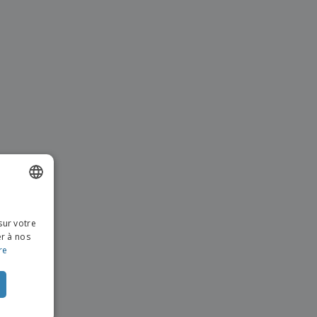
ISH
sur votre
NCH
er à nos
re
CH
TUGUESE
ISH