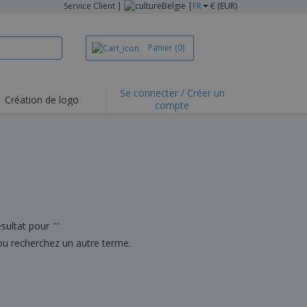
Service Client
|
België |
FR
€ (EUR)
Panier
(0)
Se connecter / Créer un
Création de logo
compte
sultat pour
"
"
ou recherchez un autre terme.