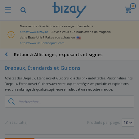
0
M
e
i
l
Nous avons détecté que vous essayez d'accéder à
M
l
https://www.bizay.be
. Saviez-vous que nous avons un magasin
a
e
dans Etats-Unis? Faites vos achats en
t
u
https://www.360onlineprint.com
é
r
P
r
e
r
Retour à Affichages, exposants et signes
i
s
o
e
v
d
l
Drepaux, Étendards et Guidons
e
A
u
d
n
f
i
e
Achetez des Drepaux, Étendards et Guidons ici à des prix imbattables. Personnalisez nos
t
f
t
M
Drepaux, Étendards et Guidons avec votre logo et protégez vos produits et expéditions
e
i
s
a
avec un emballage de qualité supérieure en adéquation avec votre marque.
F
s
c
P
r
o
h
r
k
u
a
o
e
r
g
m
S
t
n
e
o
a
i
i
s
t
c
51 résultat(s)
Produits par page:
n
t
e
i
s
g
u
t
V
o
r
E
ê
n