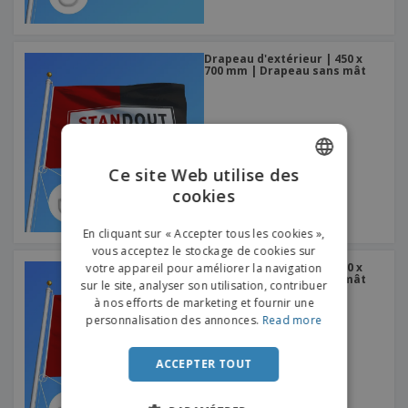
Drapeau d'extérieur | 450 x
700 mm | Drapeau sans mât
Ce site Web utilise des
cookies
ENGLISH
FRENCH
En cliquant sur « Accepter tous les cookies »,
vous acceptez le stockage de cookies sur
DUTCH
Drapeau d'extérieur | 300 x
votre appareil pour améliorer la navigation
450 mm | Drapeau sans mât
sur le site, analyser son utilisation, contribuer
PORTUGUESE
à nos efforts de marketing et fournir une
SPANISH
personnalisation des annonces.
Read more
ITALIAN
ACCEPTER TOUT