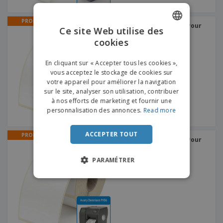
PROMO
Étiquettes Thermiques Pour
Ce site Web utilise des
Avery Dennison ADTP2
cookies
ENGLISH
FRENCH
En cliquant sur « Accepter tous les cookies »,
vous acceptez le stockage de cookies sur
DUTCH
votre appareil pour améliorer la navigation
sur le site, analyser son utilisation, contribuer
PORTUGUESE
à nos efforts de marketing et fournir une
SPANISH
personnalisation des annonces.
Read more
ITALIAN
ACCEPTER TOUT
PROMO
Étiquettes Thermiques Pour
Avery Dennison 9906
PARAMÉTRER