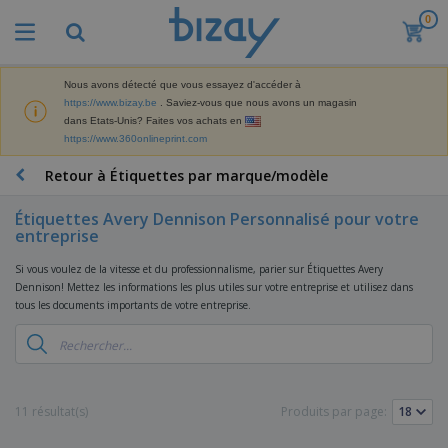
0
M
e
i
l
Nous avons détecté que vous essayez d'accéder à
M
l
https://www.bizay.be
. Saviez-vous que nous avons un magasin
a
e
dans Etats-Unis? Faites vos achats en
t
u
https://www.360onlineprint.com
é
r
P
r
e
r
Retour à Étiquettes par marque/modèle
i
s
o
e
v
d
l
Étiquettes Avery Dennison Personnalisé pour votre
e
A
u
d
entreprise
n
f
i
e
t
f
t
M
Si vous voulez de la vitesse et du professionnalisme, parier sur Étiquettes Avery
e
i
s
a
Dennison! Mettez les informations les plus utiles sur votre entreprise et utilisez dans
F
s
c
P
r
tous les documents importants de votre entreprise.
o
h
r
k
u
a
o
e
r
g
m
S
t
n
e
o
a
i
i
s
t
c
n
t
e
i
s
11 résultat(s)
Produits par page:
g
u
t
V
o
r
E
ê
n