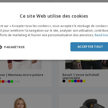
Ce site Web utilise des cookies
ENGL
ant sur « Accepter tous les cookies », vous acceptez le stockage de cookies 
FRE
l pour améliorer la navigation sur le site, analyser son utilisation, contribu
fforts de marketing et fournir une personnalisation des annonces.
Read mo
DUT
POR
ACCEPTER TOUT
PARAMÉTRER
SPAN
ITAL
ban | Manteau micro polaire
Result | Veste Softshell
o
imprimable
+
3