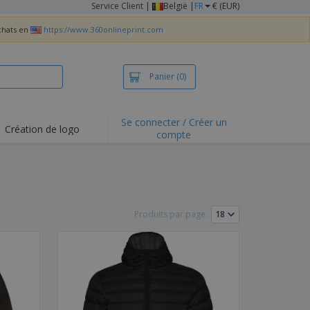
Service Client
|
België |
FR
€ (EUR)
achats en
https://www.360onlineprint.com
Panier
(0)
Se connecter / Créer un
Création de logo
compte
ualités et
motions
irts et polos
derie
Produits par page:
vités de plein air
e office
es d'expédition
eaux personalisés
uits écologiques