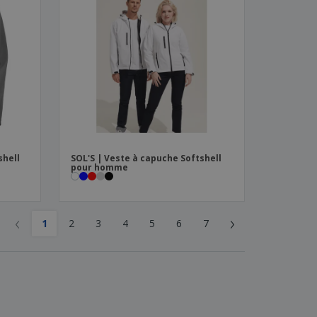
shell
SOL'S | Veste à capuche Softshell
pour homme
‹
›
1
2
3
4
5
6
7