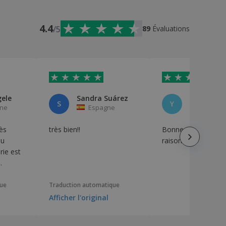
4.4
/5
89
Évaluations
ele
Sandra Suárez
Yann Solu
S
Y
gne
Espagne
Suisse
rès
très bien!!
Bonne qualité à pri
au
raisonnable
rie est
.
que
Traduction automatique
Afficher l'original