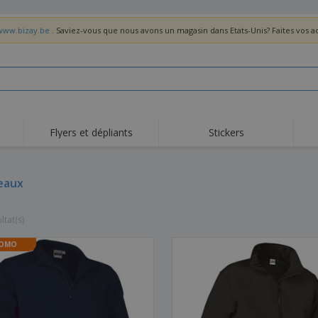
/www.bizay.be
. Saviez-vous que nous avons un magasin dans Etats-Unis? Faites vos 
Flyers et dépliants
Stickers
Act
Tendance
Nouveautés
pro
eaux
Roll-ups
Drapeaux
T-sh
Vaisselle et
Roll-ups
Bro
accessoires de cuisine
ltat(s)
Vaisselle jetable et
Livraison à domicile
Acti
réutilisable
Autocollants, vinyles et
OMO
Montres
Hom
affiches
Sweatshirts
Coupes et Trophées
Boît
Exposants
Médailles
Cad
Affiches
Cadeaux gourmands
Prod