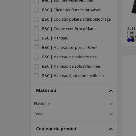
B&C | Bomber/Veste Homme
B&C | Chemisier femme mi-saison
B&C | Coolstar polaire anti-boulochage
Soft
B&C | Coupe-vent Siroco/dame
hom
imp
B&C | Manteau
B&C | Manteau corporatif 3 en 1
B&C | Manteau de soldat/dame
B&C | Manteau de soldat/homme
B&C | Manteau épais homme/Real +
B&C | Manteau femme
Matériau
B&C | Manteau soft shell
Plastique
B&C | Manteau superhood/dame
B&C | Queen veste zippée
Tissu
B&C | Superhood/Veste Homme
Couleur du produit
B&C | Veste Homme/Multi-Active