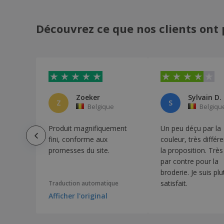
Kariban | Doudoune légère à capuche
Découvrez ce que nos clients ont 
Kariban | Doudoune légère à capuche
femme
Kariban | Doudoune légère à capuche
homme
Kariban | Doudoune légère femme
Kariban | Doudoune légère femme à
Zoeker
Sylvain D.
capuche
Z
S
Belgique
Belgiqu
Kariban | Doudoune légère homme
Produit magnifiquement
Un peu déçu par la
Kariban | Manteau en tricot
fini, conforme aux
couleur, très différ
Kariban | Manteau matelassé femme
promesses du site.
la proposition. Très
par contre pour la
Kariban | Manteau matelassé pour
hommes
broderie. Je suis plu
satisfait.
Traduction automatique
Kariban | Manteau micro polaire falco
Afficher l'original
Kariban | Manteau tricoté femme
Kariban | Manteau tricoté pour femme