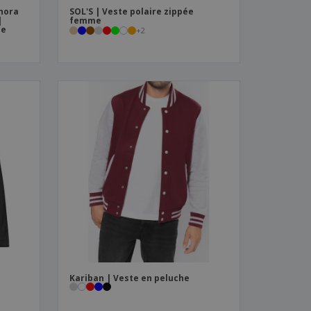
hora
SOL'S | Veste polaire zippée
|
femme
me
+
2
Kariban | Veste en peluche