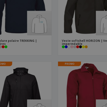
Sacs et accessoires de
Étiquettes pour
Livr
transport
Imprimantes
lure polaire TREKKING |
Veste softshell HORIZON | V
ires
imperméable
OMO
PROMO