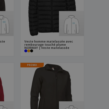
es et brochures
este
Veste homme matelassée avec
rembourage touché plume
NORWAY | Veste matelassée
PROMO