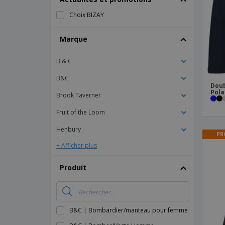
Magnets
Choix BIZAY
Bâches
Marque
B & C
B&C
Doub
Pola
Brook Taverner
Fruit of the Loom
Henbury
PR
+ Afficher plus
Produit
B&C | Bombardier/manteau pour femme