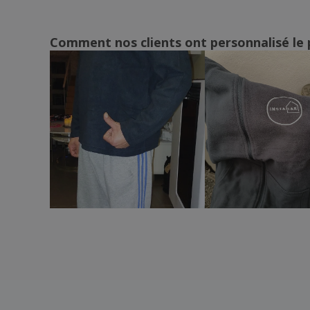
Kariban | Trench léger pour homme
Kariban | Veste
Comment nos clients ont personnalisé le 
Kariban | Veste à manches amovibles
Score
Kariban | Veste à manches détachables
en usine
Kariban | Veste cardée avec zip
Kariban | Veste de ville
Kariban | Veste en maille mélangée pour
homme
Kariban | Veste en micropolaire
Kariban | Veste en peluche
Kariban | Veste harrington
Kariban | Veste imperméable unisexe
Kariban | Veste micropolaire Marco
Kariban | Veste micropolaire femme