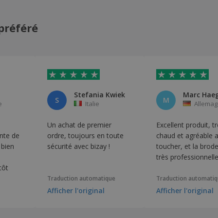
préféré
Stefania Kwiek
Marc Haeg
S
M
e
Italie
Allema
Un achat de premier
Excellent produit, t
ente de
ordre, toujours en toute
chaud et agréable 
 bien
sécurité avec bizay !
toucher, et la brode
très professionnelle
tôt
Traduction automatique
Traduction automati
Afficher l'original
Afficher l'original