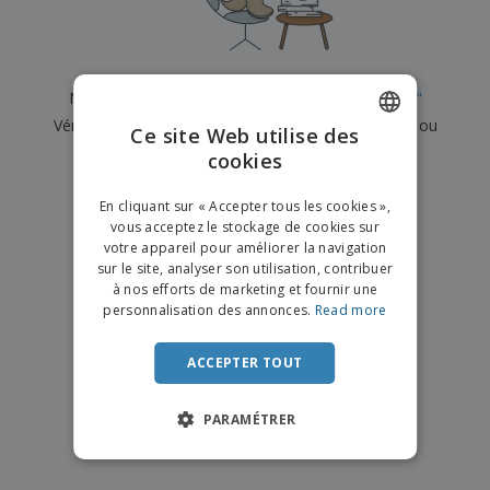
e
x
t
n
s
p
e
e
d
E
o
m
l
e
m
s
e
s
b
b
a
n
Nous n'avons actuellement aucun résultat pour
"
"
u
a
n
t
A
r
Vérifiez que vous l'avez correctement orthographié ou
l
t
s
Ce site Web utilise des
c
e
l
s
recherchez un autre terme.
cookies
ENGLISH
h
a
a
e
u
g
×
T
FRENCH
t
effacer la recherche
e
En cliquant sur « Accepter tous les cookies »,
o
e
vous acceptez le stockage de cookies sur
u
DUTCH
r
votre appareil pour améliorer la navigation
s
p
Se
sur le site, analyser son utilisation, contribuer
PORTUGUESE
l
a
connecter
à nos efforts de marketing et fournir une
e
r
/ Créer un
SPANISH
personnalisation des annonces.
Read more
s
T
compte
p
h
ITALIAN
r
è
ACCEPTER TOUT
o
m
Service
d
e
Client
u
PARAMÉTRER
i
t
s