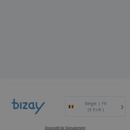
›
België |
FR
(€ EUR )
Dispositif de Signalement