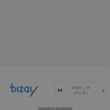
›
België |
FR
(€ EUR )
Dispositif de Signalement