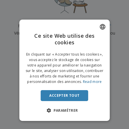
e
x
t
n
s
p
e
e
d
E
o
m
l
e
m
s
e
s
b
b
a
n
Nous n'avons actuellement aucun résultat pour
"
"
u
a
n
t
A
r
Vérifiez que vous l'avez correctement orthographié ou
l
t
s
Ce site Web utilise des
c
e
l
s
recherchez un autre terme.
cookies
ENGLISH
h
a
a
e
u
g
×
T
FRENCH
t
effacer la recherche
e
En cliquant sur « Accepter tous les cookies »,
o
e
vous acceptez le stockage de cookies sur
u
DUTCH
r
votre appareil pour améliorer la navigation
s
p
Se
sur le site, analyser son utilisation, contribuer
PORTUGUESE
l
a
connecter
à nos efforts de marketing et fournir une
e
r
/ Créer un
SPANISH
personnalisation des annonces.
Read more
s
T
compte
p
h
ITALIAN
r
è
ACCEPTER TOUT
o
m
Service
d
e
Client
u
PARAMÉTRER
i
t
s