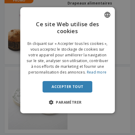
PROMO
Drapeaux alimentaires
Ce site Web utilise des
cookies
ENGLISH
FRENCH
En cliquant sur « Accepter tous les cookies »,
vous acceptez le stockage de cookies sur
DUTCH
votre appareil pour améliorer la navigation
sur le site, analyser son utilisation, contribuer
PORTUGUESE
à nos efforts de marketing et fournir une
SPANISH
personnalisation des annonces.
Read more
Sous-Verre de Mariage
ITALIAN
ACCEPTER TOUT
PARAMÉTRER