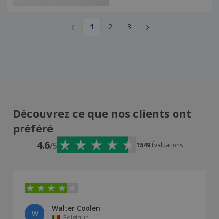
‹
›
1
2
3
Découvrez ce que nos clients ont
préféré
4.6
/5
1549
Évaluations
Walter Coolen
W
Belgique