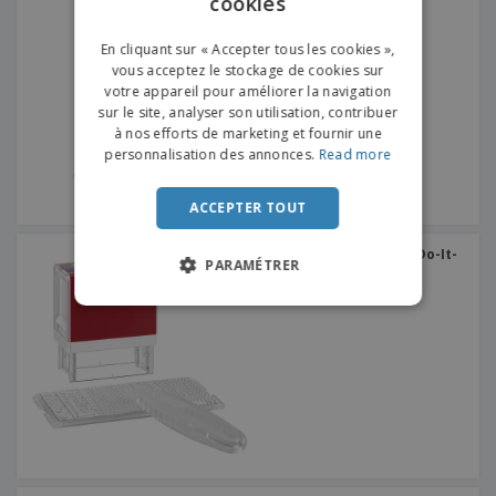
cookies
Tampon Pré-encré
ENGLISH
+
2
FRENCH
En cliquant sur « Accepter tous les cookies »,
vous acceptez le stockage de cookies sur
DUTCH
votre appareil pour améliorer la navigation
sur le site, analyser son utilisation, contribuer
PORTUGUESE
à nos efforts de marketing et fournir une
SPANISH
personnalisation des annonces.
Read more
ITALIAN
ACCEPTER TOUT
Tampon d'Assemblage (Do-It-
PARAMÉTRER
Yourself)