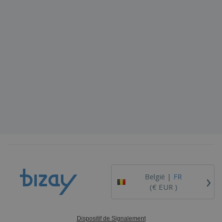
›
België |
FR
(€ EUR )
Dispositif de Signalement