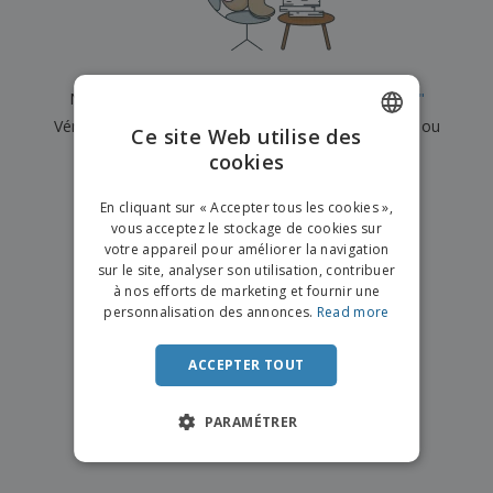
e
x
t
n
s
p
e
e
d
E
o
m
l
e
m
s
e
s
b
b
a
n
Nous n'avons actuellement aucun résultat pour
"
"
u
a
n
t
A
r
Vérifiez que vous l'avez correctement orthographié ou
l
t
s
Ce site Web utilise des
c
e
l
s
recherchez un autre terme.
cookies
ENGLISH
h
a
a
e
u
g
×
T
FRENCH
t
effacer la recherche
e
En cliquant sur « Accepter tous les cookies »,
o
e
vous acceptez le stockage de cookies sur
u
DUTCH
r
votre appareil pour améliorer la navigation
s
p
Se
sur le site, analyser son utilisation, contribuer
PORTUGUESE
l
a
connecter
à nos efforts de marketing et fournir une
e
r
/ Créer un
SPANISH
personnalisation des annonces.
Read more
s
T
compte
p
h
ITALIAN
r
è
ACCEPTER TOUT
o
m
Service
d
e
Client
u
PARAMÉTRER
i
t
s