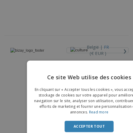
›
België |
FR
(€ EUR )
Dispositif de Signalement
Ce site Web utilise des cookies
Copyright © 2026 - BIZAY. Tous droits réservés.
ENGLIS
En cliquant sur « Accepter tous les cookies », vous acce
FRENC
stockage de cookies sur votre appareil pour améliore
navigation sur le site, analyser son utilisation, contribue
DUTCH
efforts de marketing et fournir une personnalisation
annonces.
Read more
PORTU
SPANIS
ACCEPTER TOUT