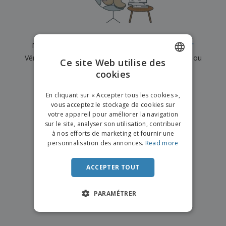
e
x
t
n
s
p
e
e
d
E
o
m
l
e
m
s
e
s
b
b
a
n
Nous n'avons actuellement aucun résultat pour
"
"
u
a
n
t
A
r
Vérifiez que vous l'avez correctement orthographié ou
l
t
s
Ce site Web utilise des
c
e
l
s
recherchez un autre terme.
cookies
ENGLISH
h
a
a
e
u
g
×
T
FRENCH
t
effacer la recherche
e
En cliquant sur « Accepter tous les cookies »,
o
e
vous acceptez le stockage de cookies sur
u
DUTCH
r
votre appareil pour améliorer la navigation
s
p
Se
sur le site, analyser son utilisation, contribuer
PORTUGUESE
l
a
connecter
à nos efforts de marketing et fournir une
e
r
/ Créer un
SPANISH
personnalisation des annonces.
Read more
s
T
compte
p
h
ITALIAN
r
è
ACCEPTER TOUT
o
m
Service
d
e
Client
u
PARAMÉTRER
i
t
s