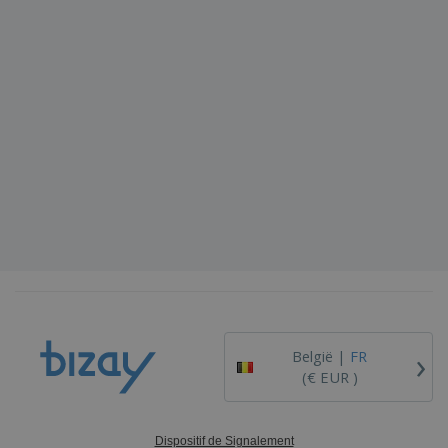
›
België |
FR
(€ EUR )
Dispositif de Signalement