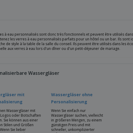
es à eau personnalisés sont donc très fonctionnels et peuvent être utilisés dans
enez les verres à eau personnalisés parfaits pour un hôtel ou un bar. Ils sont 
he de style à la table de la salle du conseil. Ils peuvent être utilisés dans les 
lle aux verres à eau lors d'un dîner ou d'un petit-déjeuner de mariage.
nalisierbare Wassergläser
rgläser mit
Wassergläser ohne
alisierung
Personalisierung
nen Wassergläser mit
Wenn Sie einfach nur
, Logos oder Botschaften
Wassergläser suchen, vielleicht
n. Sie können aus einer
in größeren Mengen, zu einem
on Stilen und Größen
günstigen Preis und mit
 Wenn Sie lieber
schneller, unkomplizierter