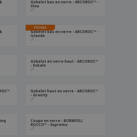
 &
Gobelet bas en verre - ARCOROC™ -
Vina
PROMO
 &
Gobelet bas en verre - ARCOROC™ -
Islande
Gobelet en verre haut - ARCOROC™
- Eskale
OROC™
Gobelet haut en verre - ARCOROC™
- Granity
Linq
Coupe en verre - BORMIOLI
ROCCO™ - Supremo