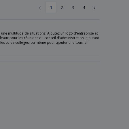
‹
›
1
2
3
4
 une multitude de situations. Ajoutez un logo d'entreprise et
idéaux pour les réunions du conseil d'administration, ajoutant
écoles et les collèges, ou même pour ajouter une touche