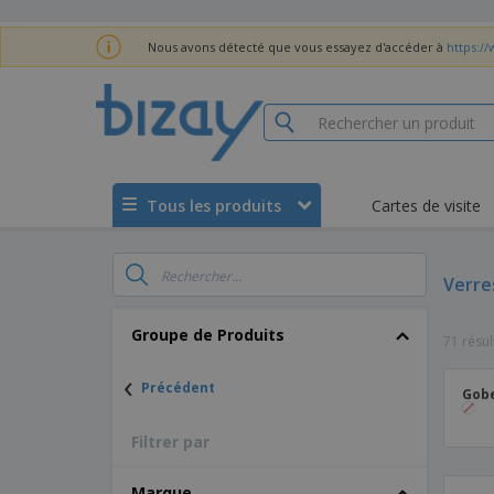
Nous avons détecté que vous essayez d'accéder à
https:/
Tous les produits
Cartes de visite
Verre
Groupe de Produits
71 résul
‹
Précédent
Gobe
Filtrer par
Marque