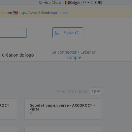
Service Client
|
België |
FR
€ (EUR)
achats en
https://www.360onlineprint.com
Panier
(0)
Se connecter / Créer un
Création de logo
compte
Produits par page:
OROC™
Gobelet bas en verre - ARCOROC™ -
Pinta