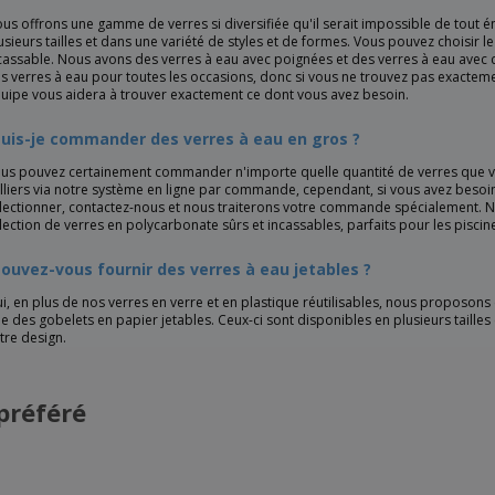
us offrons une gamme de verres si diversifiée qu'il serait impossible de tout é
usieurs tailles et dans une variété de styles et de formes. Vous pouvez choisir
cassable. Nous avons des verres à eau avec poignées et des verres à eau avec
s verres à eau pour toutes les occasions, donc si vous ne trouvez pas exactemen
uipe vous aidera à trouver exactement ce dont vous avez besoin.
Puis-je commander des verres à eau en gros ?
us pouvez certainement commander n'importe quelle quantité de verres que 
lliers via notre système en ligne par commande, cependant, si vous avez besoin
lectionner, contactez-nous et nous traiterons votre commande spécialement. 
lection de verres en polycarbonate sûrs et incassables, parfaits pour les piscin
Pouvez-vous fournir des verres à eau jetables ?
i, en plus de nos verres en verre et en plastique réutilisables, nous proposons 
e des gobelets en papier jetables. Ceux-ci sont disponibles en plusieurs taille
tre design.
préféré