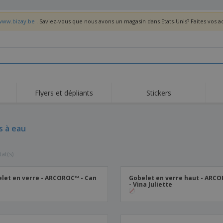
/www.bizay.be
. Saviez-vous que nous avons un magasin dans Etats-Unis? Faites vos 
Flyers et dépliants
Stickers
s à eau
tat(s)
let en verre - ARCOROC™ - Can
Gobelet en verre haut - ARC
- Vina Juliette