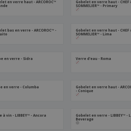
let en verre haut - ARCOROC™
Gobelet en verre haut - CHEF
lande
SOMMELIER™ - Primary
let bas en verre - ARCOROC™ -
Gobelet en verre haut - CHEF
uito
SOMMELIER™ - Lima
e en verre - Sidra
Verre d'eau - Roma
e en verre - Columba
Gobelet en verre haut - ARC
- Conique
e à vin - LIBBEY™ - Ancora
Gobelet en verre - LIBBEY™ - 
Beverage