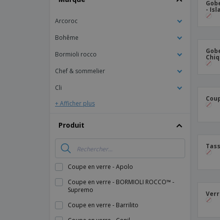
Gobe
- Is
Arcoroc
Bohême
Gobe
Bormioli rocco
Chiq
Chef & sommelier
Cli
Coup
+ Afficher plus
Produit
Tass
Coupe en verre - Apolo
Coupe en verre - BORMIOLI ROCCO™ -
Supremo
Verr
Coupe en verre - Barrilito