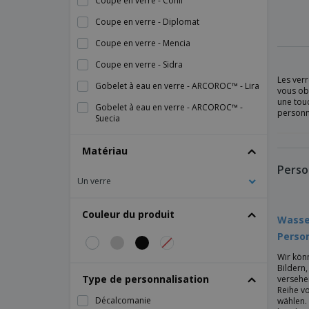
Coupe en verre - Conil
Coupe en verre - Diplomat
Coupe en verre - Mencia
Coupe en verre - Sidra
Les verr
Gobelet à eau en verre - ARCOROC™ - Lira
vous obt
une touc
Gobelet à eau en verre - ARCOROC™ -
personne
Suecia
Gobelet bas en verre - ARCOROC™ -
Matériau
Chiquito
Perso
Gobelet bas en verre - ARCOROC™ -
Un verre
Granity
Gobelet bas en verre - ARCOROC™ -
Couleur du produit
Islande
Wasse
Person
Gobelet bas en verre - ARCOROC™ - Pinta
Wir kön
Gobelet bas en verre - ARCOROC™ -
Bildern
Shetland
Type de personnalisation
versehe
Reihe v
Gobelet bas en verre - ARCOROC™ - Stack
Décalcomanie
wählen.
Up