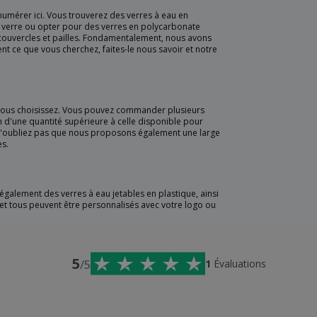
numérer ici. Vous trouverez des verres à eau en
 le verre ou opter pour des verres en polycarbonate
 couvercles et pailles. Fondamentalement, nous avons
t ce que vous cherchez, faites-le nous savoir et notre
vous choisissez. Vous pouvez commander plusieurs
 d'une quantité supérieure à celle disponible pour
N'oubliez pas que nous proposons également une large
es.
également des verres à eau jetables en plastique, ainsi
s et tous peuvent être personnalisés avec votre logo ou
5
/5
1
Évaluations