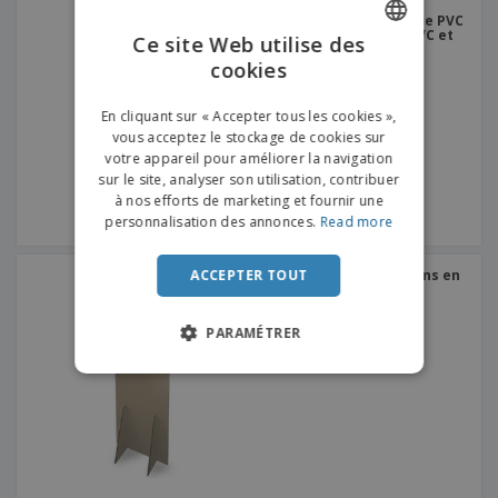
Cloison en carton Fenêtre PVC
80x75cm Avec fenêtre PVC et
Ce site Web utilise des
ouverture inférieure
cookies
ENGLISH
FRENCH
En cliquant sur « Accepter tous les cookies »,
vous acceptez le stockage de cookies sur
DUTCH
votre appareil pour améliorer la navigation
sur le site, analyser son utilisation, contribuer
PORTUGUESE
à nos efforts de marketing et fournir une
SPANISH
personnalisation des annonces.
Read more
ITALIAN
ACCEPTER TOUT
Cloison 75x90cm | Cloisons en
Carton
PARAMÉTRER