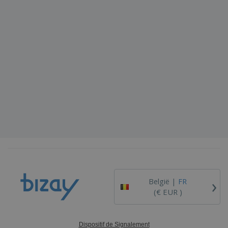
›
België |
FR
(€ EUR )
Dispositif de Signalement