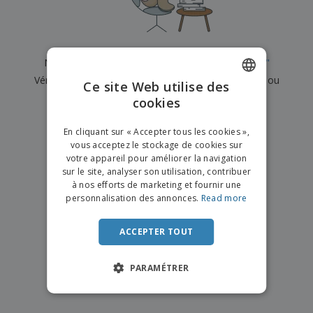
e
x
t
n
s
p
e
e
d
E
o
m
l
e
m
s
e
s
b
b
a
n
Nous n'avons actuellement aucun résultat pour
"
"
u
a
n
t
A
r
Vérifiez que vous l'avez correctement orthographié ou
l
t
s
Ce site Web utilise des
c
e
l
s
recherchez un autre terme.
cookies
ENGLISH
h
a
a
e
u
g
×
T
FRENCH
t
effacer la recherche
e
En cliquant sur « Accepter tous les cookies »,
o
e
vous acceptez le stockage de cookies sur
u
DUTCH
r
votre appareil pour améliorer la navigation
s
p
Se
sur le site, analyser son utilisation, contribuer
PORTUGUESE
l
a
connecter
à nos efforts de marketing et fournir une
e
r
/ Créer un
SPANISH
personnalisation des annonces.
Read more
s
T
compte
p
h
ITALIAN
r
è
ACCEPTER TOUT
o
m
Service
d
e
Client
u
PARAMÉTRER
i
t
s