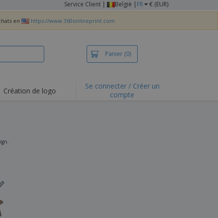
Service Client
|
België |
FR
€ (EUR)
achats en
https://www.360onlineprint.com
Panier
(0)
Se connecter / Créer un
Création de logo
compte
ualités et
motions
irts et polos
derie
ign.
vités de plein air
e office
es d'expédition
eaux personalisés
uits écologiques