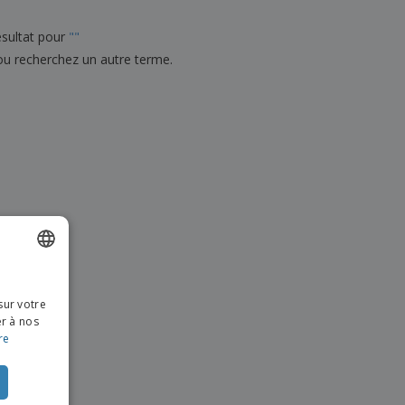
es et brochures
sultat pour
"
"
ou recherchez un autre terme.
ISH
sur votre
NCH
er à nos
re
CH
TUGUESE