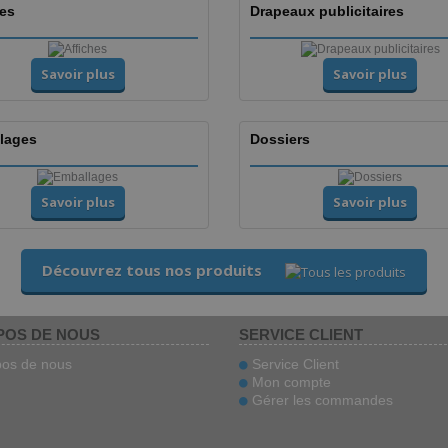
hes
Drapeaux publicitaires
Savoir plus
Savoir plus
lages
Dossiers
Savoir plus
Savoir plus
Découvrez tous nos produits
POS DE NOUS
SERVICE CLIENT
os de nous
Service Client
Mon compte
Gérer les commandes