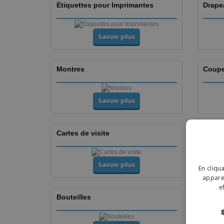
Étiquettes pour Imprimantes
Drape
Savoir plus
Montres
Coupe
Savoir plus
Cartes de visite
Flyers
Savoir plus
En cliqu
apparei
e
Bouteilles
Verres