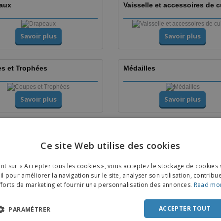
aux
Vaisselle et accessoires de c
Savoir plus
Savoir plus
s et Trophées
Médailles
Savoir plus
Savoir plus
 et dépliants
Stickers
Ce site Web utilise des cookies
ENGL
Savoir plus
Savoir plus
ant sur « Accepter tous les cookies », vous acceptez le stockage de cookies 
FRE
l pour améliorer la navigation sur le site, analyser son utilisation, contribu
fforts de marketing et fournir une personnalisation des annonces.
Read mo
DUT
Mugs
POR
ACCEPTER TOUT
PARAMÉTRER