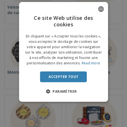
Vaisselle et accessoires
Vaisselle jetable et
de cuisine
réutilisable
Ce site Web utilise des
cookies
ENGLISH
FRENCH
En cliquant sur « Accepter tous les cookies »,
vous acceptez le stockage de cookies sur
DUTCH
votre appareil pour améliorer la navigation
sur le site, analyser son utilisation, contribuer
PORTUGUESE
à nos efforts de marketing et fournir une
SPANISH
personnalisation des annonces.
Read more
Montres
Coupes et Trophées
ITALIAN
ACCEPTER TOUT
PARAMÉTRER