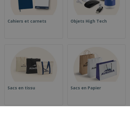
Cahiers et carnets
Objets High Tech
Sacs en tissu
Sacs en Papier