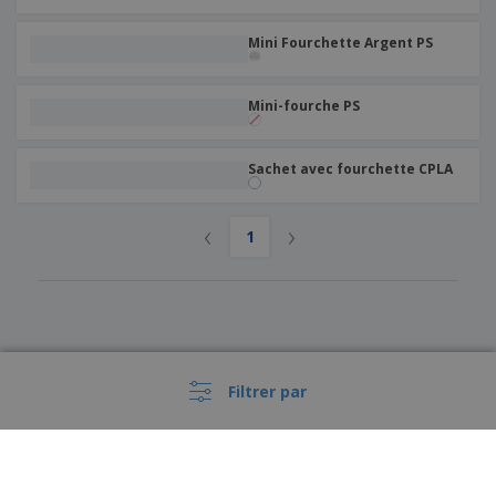
Mini Fourchette Argent PS
Mini-fourche PS
Sachet avec fourchette CPLA
‹
›
1
Filtrer par
›
België |
FR