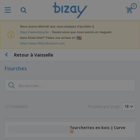
0
Nous avons détecté que vous essayez d'accéder à
https://www.bizay.be
. Saviez-vous que nous avons un magasin
dans Etats-Unis? Faites vos achats en
https://www.360onlineprint.com
Retour à Vaisselle
Fourches
12 résultat(s)
Produits par page:
fourchettes en bois | Curve