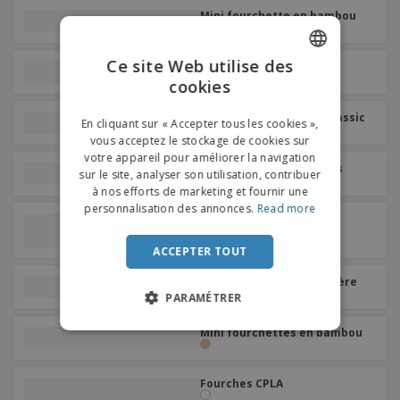
Mini fourchette en bambou
Ce site Web utilise des
fourchette en bambou
cookies
ENGLISH
FRENCH
fourchettes en bois | Classic
En cliquant sur « Accepter tous les cookies »,
vous acceptez le stockage de cookies sur
DUTCH
votre appareil pour améliorer la navigation
Fourches en fibre de bois
sur le site, analyser son utilisation, contribuer
PORTUGUESE
à nos efforts de marketing et fournir une
SPANISH
personnalisation des annonces.
Read more
fourchettes en bois |
Elegance
ITALIAN
ACCEPTER TOUT
Fourchette à Frites Madère
PARAMÉTRER
Mini fourchettes en bambou
Fourches CPLA