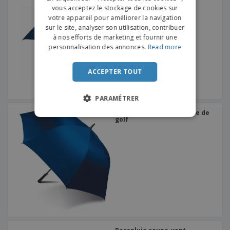
vous acceptez le stockage de cookies sur
DUTCH
votre appareil pour améliorer la navigation
sur le site, analyser son utilisation, contribuer
PORTUGUESE
à nos efforts de marketing et fournir une
SPANISH
personnalisation des annonces.
Read more
ITALIAN
ACCEPTER TOUT
PARAMÉTRER
Kimood | Grand parapluie de
golf