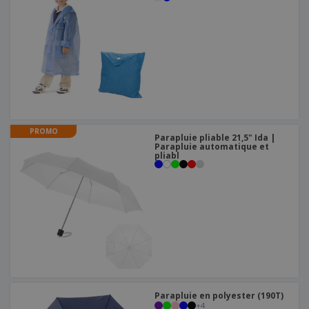
PROMO
Parapluie pliable 21,5" Ida |
Parapluie automatique et
pliabl
Parapluie en polyester (190T)
+
4