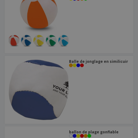
Balle de jonglage en similicuir
ballon de plage gonflable