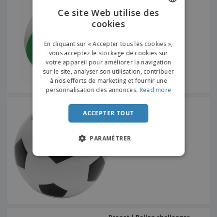
Ce site Web utilise des
cookies
ENGLISH
FRENCH
En cliquant sur « Accepter tous les cookies »,
vous acceptez le stockage de cookies sur
DUTCH
votre appareil pour améliorer la navigation
sur le site, analyser son utilisation, contribuer
PORTUGUESE
à nos efforts de marketing et fournir une
SPANISH
personnalisation des annonces.
Read more
ITALIAN
foot anti-stress
ACCEPTER TOUT
PARAMÉTRER