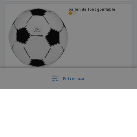
ballon de foot gonflable
Filtrer par
Ballon de plage gonflable
PECONIC
België |
FR