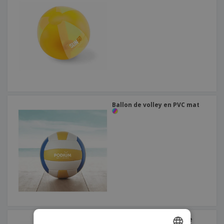
Ballon de volley en PVC mat
ballon de plage gonflable